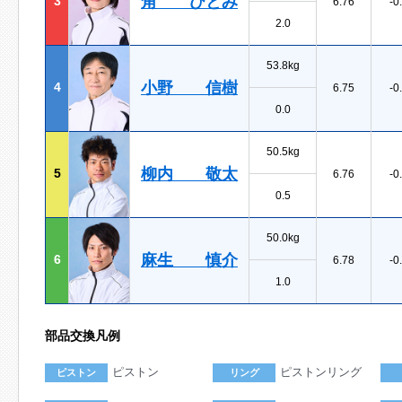
角 ひとみ
3
6.76
-0
2.0
53.8kg
小野 信樹
4
6.75
-0
0.0
50.5kg
柳内 敬太
5
6.76
-0
0.5
50.0kg
麻生 慎介
6
6.78
-0
1.0
部品交換凡例
ピストン
ピストンリング
ピストン
リング