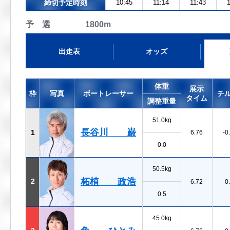
締切予定時刻
10:45
11:14
11:43
1
予 選 1800m
出走表
オッズ
体重
展示
枠
写真
ボートレーサー
チ
タイム
調整重量
51.0kg
長谷川 巌
1
6.76
-0
0.0
50.5kg
柘植 政浩
2
6.72
-0
0.5
45.0kg