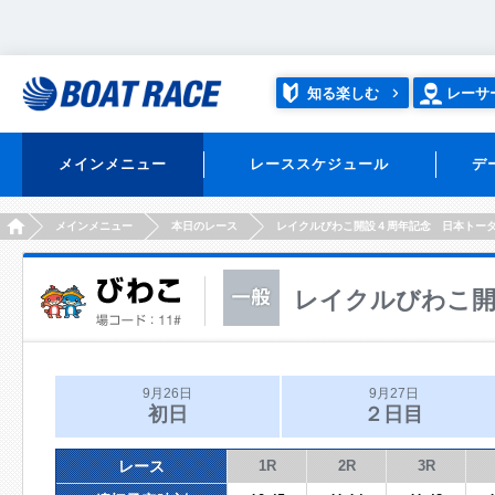
知る楽しむ
レーサ
メインメニュー
レーススケジュール
デ
HOME
メインメニュー
本日のレース
レイクルびわこ開設４周年記念 日本トー
レイクルびわこ開
9月26日
9月27日
初日
２日目
レース
1R
2R
3R