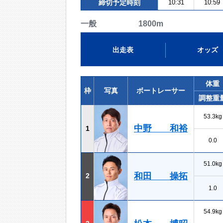
締切予定時刻
10:31
10:59
一般 1800m
出走表
オッズ
体重
枠
写真
ボートレーサー
調整重
53.3kg
中野 和裕
1
0.0
51.0kg
和田 操拓
2
1.0
54.9kg