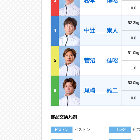
松本 博昭
3
0.0
52.3kg
中辻 崇人
4
0.0
51.0kg
菅沼 佳昭
5
1.0
53.0kg
尾崎 雄二
6
0.0
部品交換凡例
ピストン
ピ
ピストン
リング