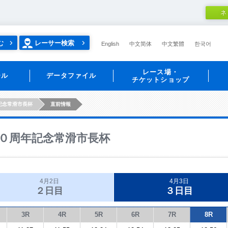
ネ
む
レーサー検索
English
中文简体
中文繁體
한국어
レース場・
ール
データファイル
チケットショップ
記念常滑市長杯
直前情報
０周年記念常滑市長杯
4月2日
4月3日
２日目
３日目
3R
4R
5R
6R
7R
8R