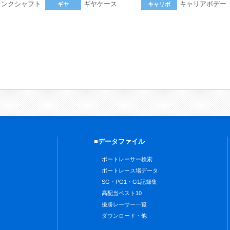
ランクシャフト
ギヤケース
キャリアボデー
ギヤ
キャリボ
。
■データファイル
ボートレーサー検索
ボートレース場データ
SG・PG1・G1記録集
高配当ベスト10
優勝レーサー一覧
ダウンロード・他