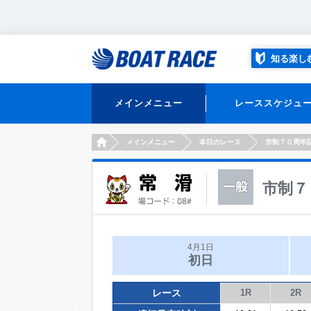
知る楽し
メインメニュー
レーススケジュ
HOME
メインメニュー
本日のレース
市制７０周年
市制７
4月1日
初日
レース
1R
2R