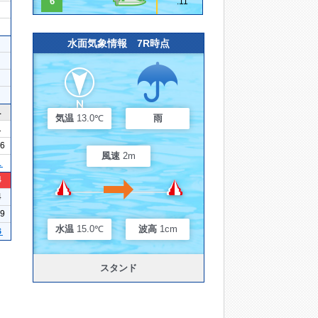
6
.11
水面気象情報 7R時点
1
気温
13.0℃
雨
1
16
風速
2m
１
4
4
39
水温
15.0℃
波高
1cm
６
スタンド