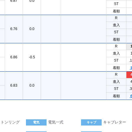
6.87
0.0
ST
着順
R
進入
6.76
0.0
ST
着順
R
進入
6.86
-0.5
ST
.
着順
R
進入
6.83
0.0
ST
.
着順
ストンリング
電気一式
キャブレター
電気
キャブ