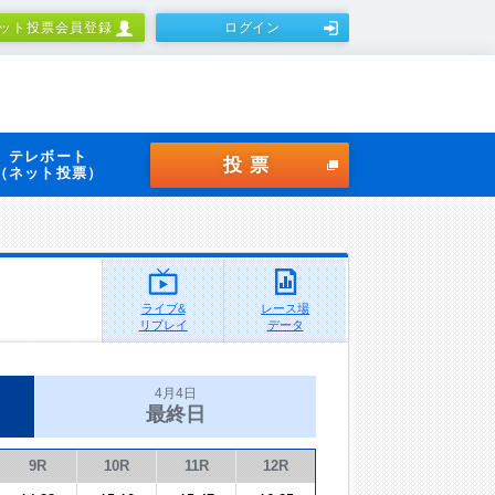
ット投票会員登録
ログイン
テレボート
投票
（ネット投票）
ライブ&
レース場
リプレイ
データ
4月4日
最終日
9R
10R
11R
12R