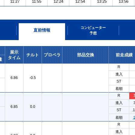
11:27
11:55
12:24
12:54
13:25
13:56
コンピューター
直前情報
予想
展示
チルト
プロペラ
部品交換
前走成績
タイム
量
R
進入
6.86
-0.5
ST
着順
R
進入
6.85
0.0
ST
.
着順
R
進入