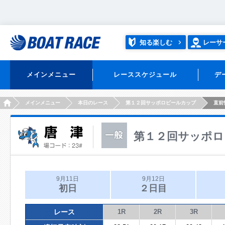
知る楽しむ
レーサ
メインメニュー
レーススケジュール
デ
HOME
メインメニュー
本日のレース
第１２回サッポロビールカップ
直前
第１２回サッポロ
9月11日
9月12日
初日
２日目
レース
1R
2R
3R