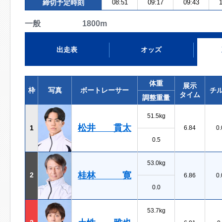
締切予定時刻
08:51
09:17
09:43
1
一般 1800m
出走表
オッズ
体重
展示
枠
写真
ボートレーサー
チ
タイム
調整重量
51.5kg
松井 貫太
1
6.84
0.
0.5
53.0kg
桂林 寛
2
6.86
0.
0.0
53.7kg