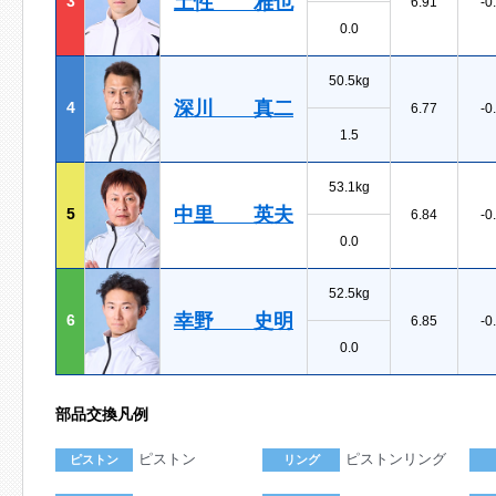
土性 雅也
3
6.91
-0
0.0
50.5kg
深川 真二
4
6.77
-0
1.5
53.1kg
中里 英夫
5
6.84
-0
0.0
52.5kg
幸野 史明
6
6.85
-0
0.0
部品交換凡例
ピストン
ピストンリング
ピストン
リング