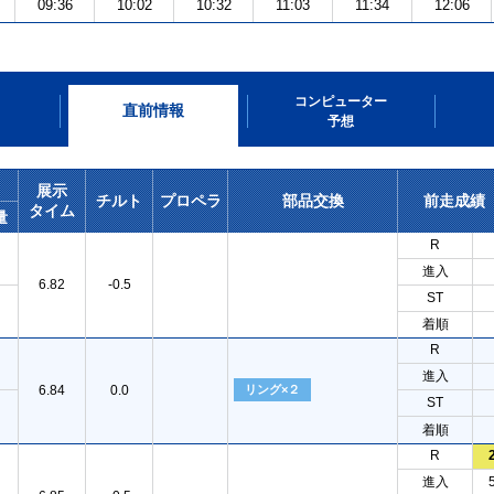
09:36
10:02
10:32
11:03
11:34
12:06
コンピューター
直前情報
予想
展示
チルト
プロペラ
部品交換
前走成績
タイム
量
R
進入
6.82
-0.5
ST
着順
R
進入
6.84
0.0
リング×２
ST
着順
R
進入