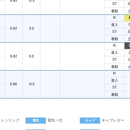
6.85
-0.5
ST
.
着順
R
進入
6.82
3.0
ST
.
着順
R
進入
6.82
0.0
ST
.
着順
R
進入
6.86
-0.5
ST
着順
ストンリング
電気一式
キャブレター
電気
キャブ