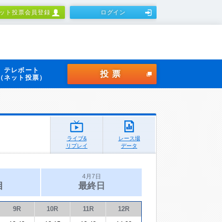
ット投票会員登録
ログイン
テレボート
投票
（ネット投票）
ライブ&
レース場
リプレイ
データ
4月7日
目
最終日
9R
10R
11R
12R