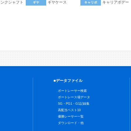
ランクシャフト
ギヤケース
キャリアボデー
ギヤ
キャリボ
。
■データファイル
ボートレーサー検索
ボートレース場データ
SG・PG1・G1記録集
高配当ベスト10
優勝レーサー一覧
ダウンロード・他