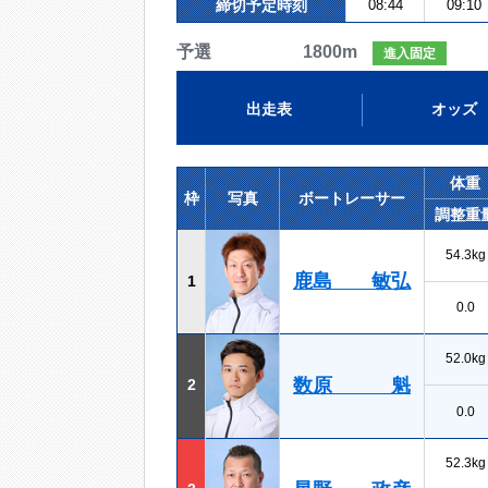
締切予定時刻
08:44
09:10
予選 1800m
進入固定
出走表
オッズ
体重
枠
写真
ボートレーサー
調整重
54.3kg
鹿島 敏弘
1
0.0
52.0kg
数原 魁
2
0.0
52.3kg