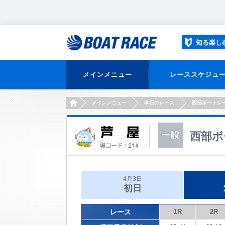
知る楽し
メインメニュー
レーススケジュ
HOME
メインメニュー
本日のレース
西部ボートレ
西部ボ
4月3日
初日
レース
1R
2R