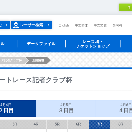
ネ
む
レーサー検索
English
中文简体
中文繁體
한국어
レース場・
ール
データファイル
チケットショップ
ース記者クラブ杯
直前情報
ートレース記者クラブ杯
4月4日
4月5日
4月6日
２日目
３日目
４日
3R
4R
5R
6R
7R
8R