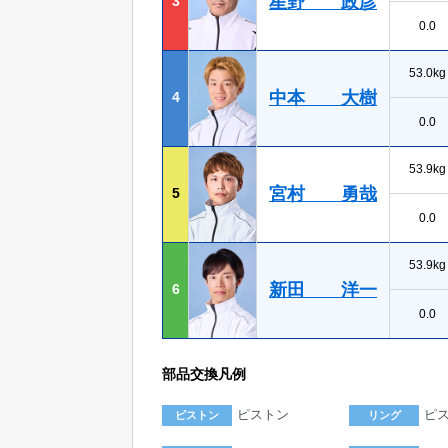
星野 政彦
3
0.0
53.0kg
中本 大樹
4
0.0
53.9kg
宮村 勇哉
5
0.0
53.9kg
新田 洋一
6
0.0
部品交換凡例
ピストン
ピ
ピストン
リング