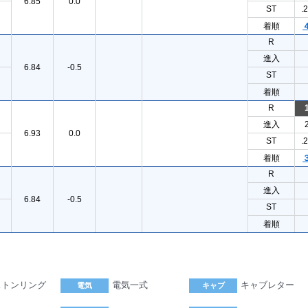
6.85
0.0
ST
.
着順
R
進入
6.84
-0.5
ST
着順
R
進入
6.93
0.0
ST
.
着順
R
進入
6.84
-0.5
ST
着順
ストンリング
電気一式
キャブレター
電気
キャブ