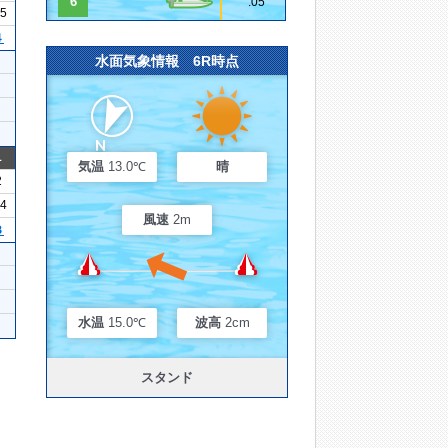
6
.05
25
４
水面気象情報 6R時点
1
気温
13.0℃
晴
2
24
風速
2m
３
水温
15.0℃
波高
2cm
スタンド