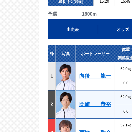
締切予定時刻
15:20
15:49
予選 1800m
出走表
オッズ
体重
枠
写真
ボートレーサー
調整重
52.0kg
向後 龍一
1
0.0
52.0kg
岡崎 恭裕
2
0.0
57.1kg