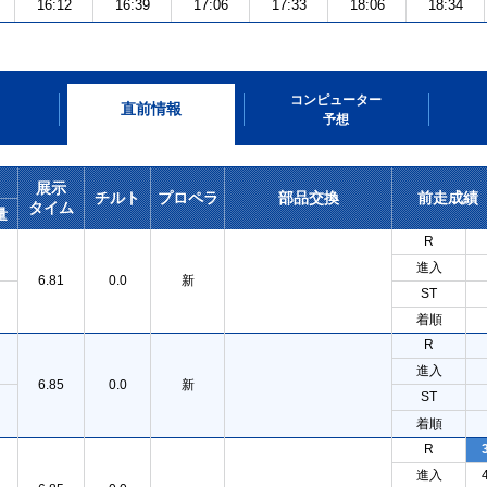
16:12
16:39
17:06
17:33
18:06
18:34
コンピューター
直前情報
予想
展示
チルト
プロペラ
部品交換
前走成績
タイム
量
R
進入
6.81
0.0
新
ST
着順
R
進入
6.85
0.0
新
ST
着順
R
進入