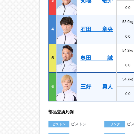
菊地 敬介
3
0.0
53.9kg
石田 章央
4
0.0
54.3kg
奥田 誠
5
0.0
54.7kg
三好 勇人
6
0.0
部品交換凡例
ピストン
ピ
ピストン
リング