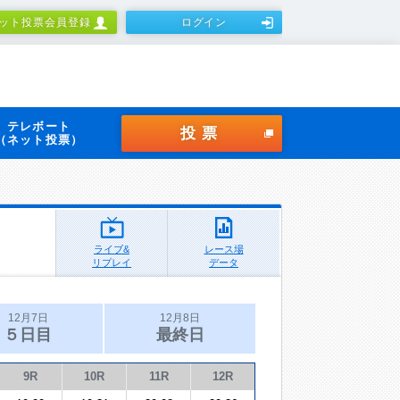
ット投票会員登録
ログイン
テレボート
投票
（ネット投票）
ライブ&
レース場
リプレイ
データ
12月7日
12月8日
５日目
最終日
9R
10R
11R
12R