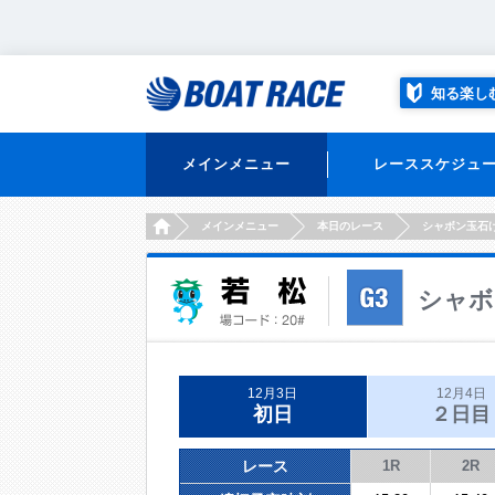
知る楽し
メインメニュー
レーススケジュ
HOME
メインメニュー
本日のレース
シャボン玉石
シャボ
12月3日
12月4日
初日
２日目
レース
1R
2R