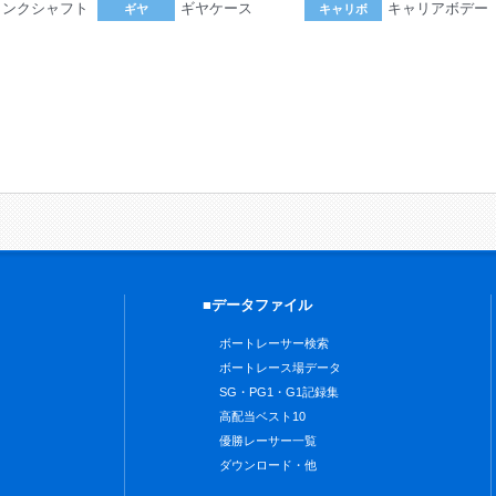
ランクシャフト
ギヤケース
キャリアボデー
ギヤ
キャリボ
。
■データファイル
ボートレーサー検索
ボートレース場データ
SG・PG1・G1記録集
高配当ベスト10
優勝レーサー一覧
ダウンロード・他