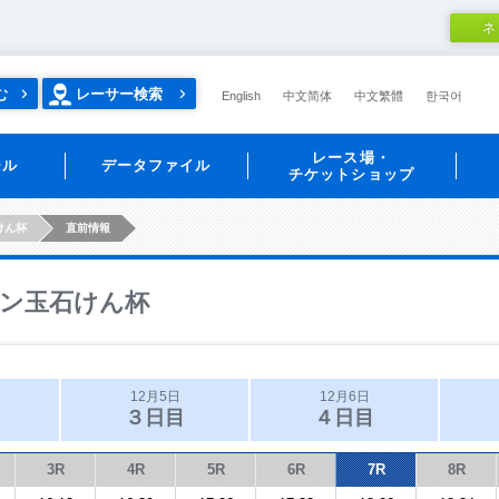
ネ
む
レーサー検索
English
中文简体
中文繁體
한국어
レース場・
ール
データファイル
チケットショップ
けん杯
直前情報
ン玉石けん杯
12月5日
12月6日
３日目
４日目
3R
4R
5R
6R
7R
8R