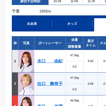
締切予定時刻
10:29
11:04
11:29
予選 1800m
出走表
オッズ
体重
展示
枠
写真
ボートレーサー
チ
タイム
調整重量
47.6kg
水口 由紀
1
6.83
-0
0.0
47.0kg
出口 舞有子
2
6.68
-0
0.0
46.5kg