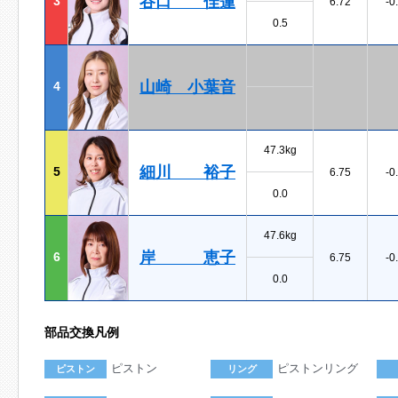
谷口 佳蓮
3
6.72
-0
0.5
山崎 小葉音
4
47.3kg
細川 裕子
5
6.75
-0
0.0
47.6kg
岸 恵子
6
6.75
-0
0.0
部品交換凡例
ピストン
ピストンリング
ピストン
リング