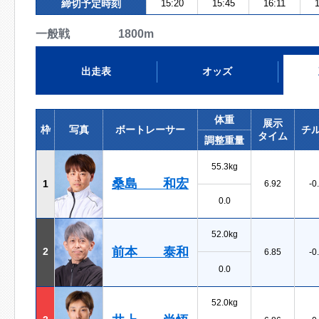
締切予定時刻
15:20
15:45
16:11
1
一般戦 1800m
出走表
オッズ
体重
展示
枠
写真
ボートレーサー
チ
タイム
調整重量
55.3kg
桑島 和宏
1
6.92
-0
0.0
52.0kg
前本 泰和
2
6.85
-0
0.0
52.0kg