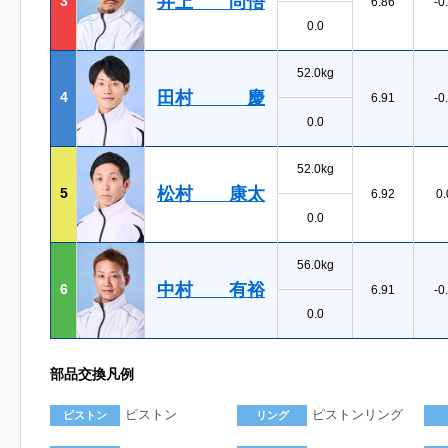
井上 尚悟
3
6.86
-0
0.0
52.0kg
田村 慶
4
6.91
-0
0.0
52.0kg
松村 康太
5
6.92
0.
0.0
56.0kg
中村 有裕
6
6.91
-0
0.0
部品交換凡例
ピストン
ピストンリング
ピストン
リング