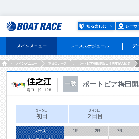
知る楽しむ
レーサ
メインメニュー
レーススケジュール
デ
HOME
メインメニュー
本日のレース
ボートピア梅田開設１５周年記念競走
ボートピア梅田開
3月5日
3月6日
初日
２日目
レース
1R
2R
3R