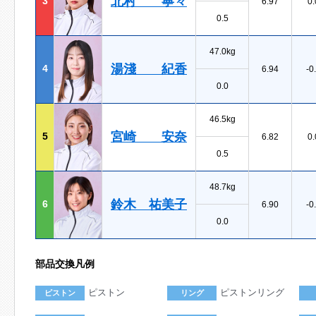
北村 寧々
3
6.97
0.
0.5
47.0kg
湯淺 紀香
4
6.94
-0
0.0
46.5kg
宮崎 安奈
5
6.82
0.
0.5
48.7kg
鈴木 祐美子
6
6.90
-0
0.0
部品交換凡例
ピストン
ピストンリング
ピストン
リング