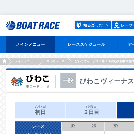
知る楽しむ
レーサ
メインメニュー
レーススケジュール
デ
HOME
メインメニュー
本日のレース
びわこヴィーナス！第７回酒処京都新京極
びわこヴィーナス
7月7日
7月8日
初日
２日目
レース
1R
2R
3R