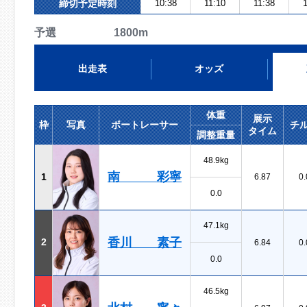
締切予定時刻
10:38
11:10
11:38
1
予選 1800m
出走表
オッズ
体重
展示
枠
写真
ボートレーサー
チ
タイム
調整重量
48.9kg
南 彩寧
1
6.87
0.
0.0
47.1kg
香川 素子
2
6.84
0.
0.0
46.5kg