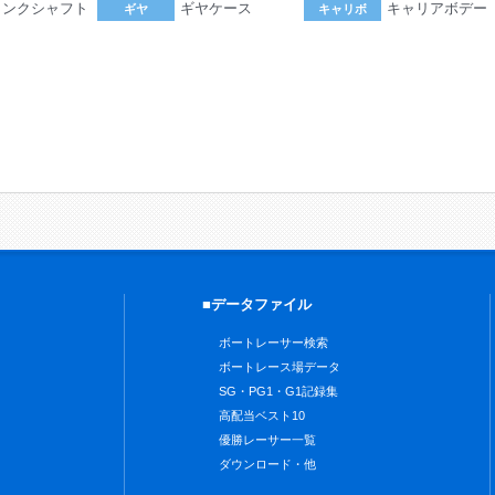
ランクシャフト
ギヤケース
キャリアボデー
ギヤ
キャリボ
。
■データファイル
ボートレーサー検索
ボートレース場データ
SG・PG1・G1記録集
高配当ベスト10
優勝レーサー一覧
ダウンロード・他