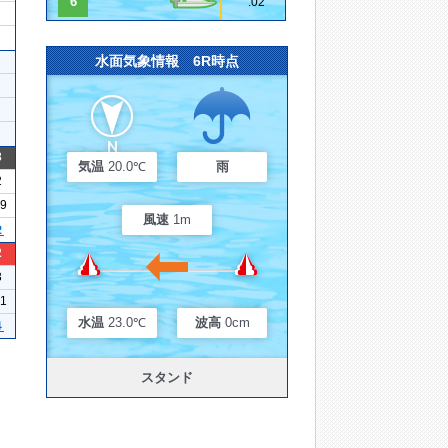
6
.02
水面気象情報 6R時点
3
気温
20.0℃
雨
2
19
風速
1m
２
2
3
21
水温
23.0℃
波高
0cm
４
スタンド