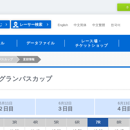
ネ
む
レーサー検索
English
中文简体
中文繁體
한국어
レース場・
ール
データファイル
チケットショップ
パスカップ
直前情報
グランパスカップ
6月11日
6月12日
6月13
２日目
３日目
４日
3R
4R
5R
6R
7R
8R