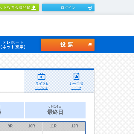
ット投票会員登録
ログイン
テレボート
投票
（ネット投票）
ライブ&
レース場
リプレイ
データ
日
6月14日
目
最終日
9R
10R
11R
12R