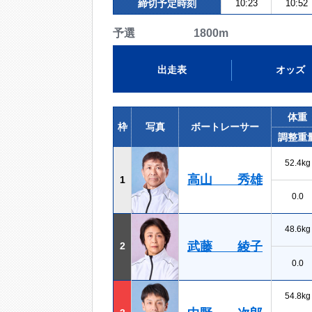
締切予定時刻
10:23
10:52
予選 1800m
出走表
オッズ
体重
枠
写真
ボートレーサー
調整重
52.4kg
高山 秀雄
1
0.0
48.6kg
武藤 綾子
2
0.0
54.8kg