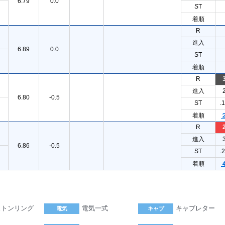
6.79
0.0
ST
着順
R
進入
6.89
0.0
ST
着順
R
進入
6.80
-0.5
ST
.
着順
R
進入
6.86
-0.5
ST
.
着順
ストンリング
電気一式
キャブレター
電気
キャブ