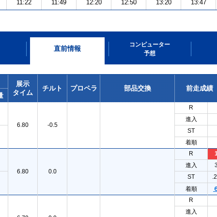
11:22
11:49
12:20
12:50
13:20
13:47
コンピューター
直前情報
予想
展示
チルト
プロペラ
部品交換
前走成績
タイム
量
R
進入
6.80
-0.5
ST
着順
R
進入
6.80
0.0
ST
.
着順
R
進入