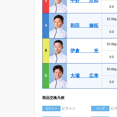
中野 次郎
3
0.0
52.0kg
和田 操拓
4
0.0
52.0kg
伊倉 光
5
0.0
55.6kg
大場 広孝
6
0.0
部品交換凡例
ピストン
ピ
ピストン
リング