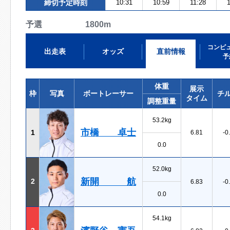
締切予定時刻
10:31
10:59
11:28
予選 1800m
コンピ
出走表
オッズ
直前情報
予
体重
展示
枠
写真
ボートレーサー
チ
タイム
調整重量
53.2kg
市橋 卓士
1
6.81
-0
0.0
52.0kg
新開 航
2
6.83
-0
0.0
54.1kg