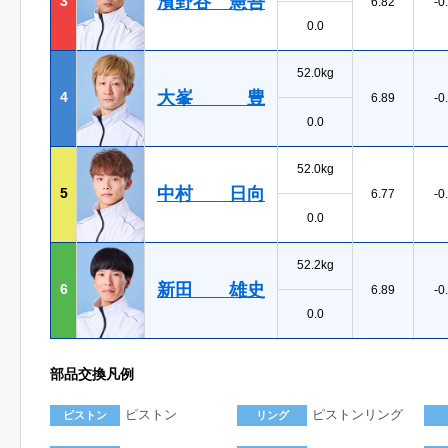
濱野谷 憲吾
3
6.82
-0
0.0
52.0kg
大峯 豊
4
6.89
-0
0.0
52.0kg
中村 日向
5
6.77
-0
0.0
52.2kg
新田 雄史
6
6.89
-0
0.0
部品交換凡例
ピストン
ピストンリング
ピストン
リング