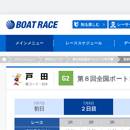
知る楽しむ
レーサ
メインメニュー
レーススケジュール
デ
HOME
メインメニュー
本日のレース
第８回全国ボートレース甲子園
直前
第８回全国ボート
7月7日
7月8日
初日
２日目
レース
1R
2R
3R