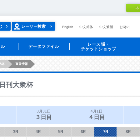
ネ
む
レーサー検索
English
中文简体
中文繁體
한국어
レース場・
ール
データファイル
チケットショップ
衆杯
直前情報
日刊大衆杯
3月31日
4月1日
３日目
４日目
3R
4R
5R
6R
7R
8R