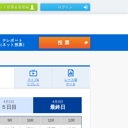
ット投票会員登録
ログイン
テレボート
投票
（ネット投票）
ライブ&
レース場
リプレイ
データ
4月2日
4月3日
５日目
最終日
9R
10R
11R
12R