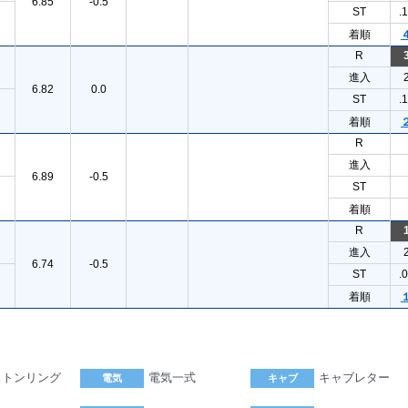
6.85
-0.5
ST
.
着順
R
進入
6.82
0.0
ST
.
着順
R
進入
6.89
-0.5
ST
着順
R
進入
6.74
-0.5
ST
.
着順
ストンリング
電気一式
キャブレター
電気
キャブ