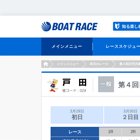
知る楽し
メインメニュー
レーススケジュ
HOME
メインメニュー
本日のレース
第４回日刊大
第４回
3月29日
3月30日
初日
２日目
レース
1R
2R