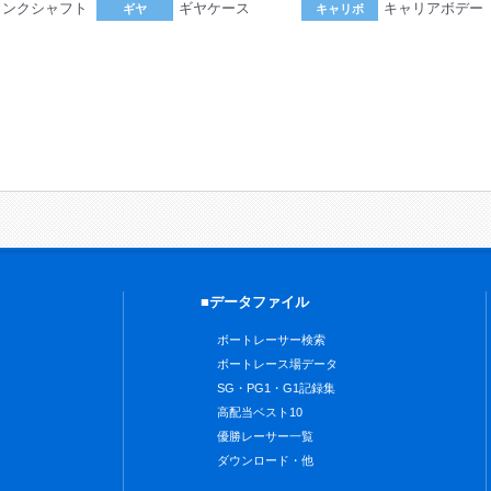
ランクシャフト
ギヤケース
キャリアボデー
ギヤ
キャリボ
。
■データファイル
ボートレーサー検索
ボートレース場データ
SG・PG1・G1記録集
高配当ベスト10
優勝レーサー一覧
ダウンロード・他