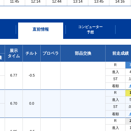
11:45
12:14
12:44
13:14
13:45
14:16
コンピューター
直前情報
予想
展示
チルト
プロペラ
部品交換
前走成績
タイム
量
R
進入
6.77
-0.5
ST
.
着順
R
進入
6.70
0.0
ST
.
着順
R
進入