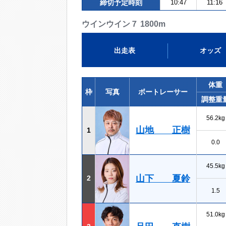
締切予定時刻
10:47
11:16
ウインウイン７ 1800m
出走表
オッズ
体重
枠
写真
ボートレーサー
調整重
56.2kg
山地 正樹
1
0.0
45.5kg
山下 夏鈴
2
1.5
51.0kg