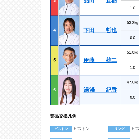
品田 直樹
3
1.0
53.2kg
下田 哲也
4
0.0
51.0kg
伊藤 雄二
5
1.0
47.0kg
湯淺 紀香
6
0.0
部品交換凡例
ピストン
ピ
ピストン
リング