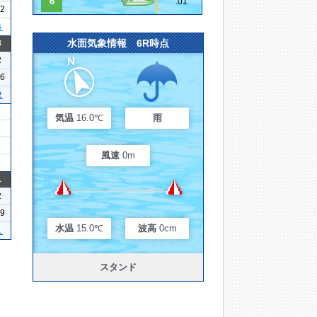
6
.01
12
４
水面気象情報 6R時点
3
2
16
２
気温
16.0℃
雨
風速
0m
1
2
09
水温
15.0℃
波高
0cm
１
スタンド