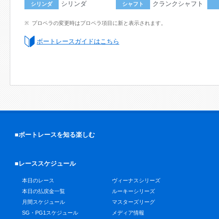
シリンダ
クランクシャフト
シリンダ
シャフト
プロペラの変更時はプロペラ項目に新と表示されます。
ボートレースガイドはこちら
■ボートレースを知る楽しむ
■レーススケジュール
本日のレース
ヴィーナスシリーズ
本日の払戻金一覧
ルーキーシリーズ
月間スケジュール
マスターズリーグ
SG・PG1スケジュール
メディア情報