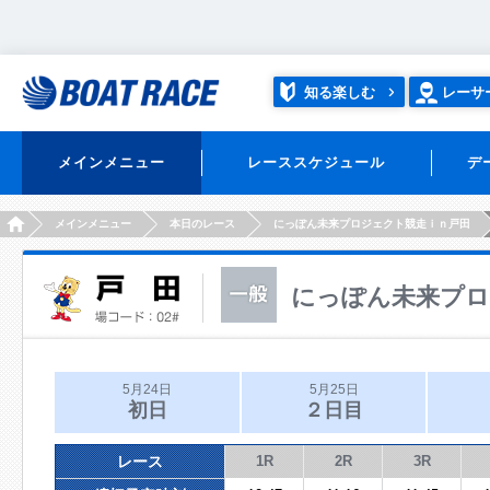
知る楽しむ
レーサ
メインメニュー
レーススケジュール
デ
HOME
メインメニュー
本日のレース
にっぽん未来プロジェクト競走ｉｎ戸田
にっぽん未来プロ
5月24日
5月25日
初日
２日目
レース
1R
2R
3R