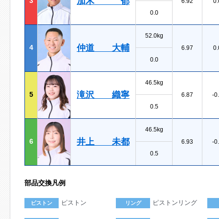
加木 郁
3
6.92
0.
0.0
52.0kg
仲道 大輔
4
6.97
0.
0.0
46.5kg
滝沢 織寧
5
6.87
-0
0.5
46.5kg
井上 未都
6
6.93
-0
0.5
部品交換凡例
ピストン
ピストンリング
ピストン
リング