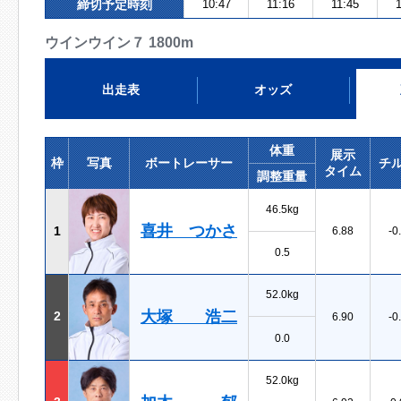
締切予定時刻
10:47
11:16
11:45
1
ウインウイン７ 1800m
出走表
オッズ
体重
展示
枠
写真
ボートレーサー
チ
タイム
調整重量
46.5kg
喜井 つかさ
1
6.88
-0
0.5
52.0kg
大塚 浩二
2
6.90
-0
0.0
52.0kg