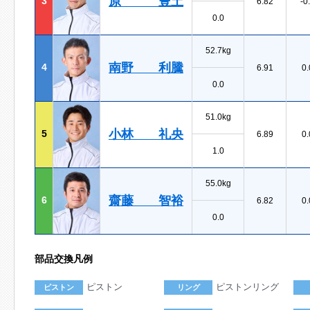
原 豊土
3
6.82
-0
0.0
52.7kg
南野 利騰
4
6.91
0.
0.0
51.0kg
小林 礼央
5
6.89
0.
1.0
55.0kg
齋藤 智裕
6
6.82
0.
0.0
部品交換凡例
ピストン
ピストンリング
ピストン
リング