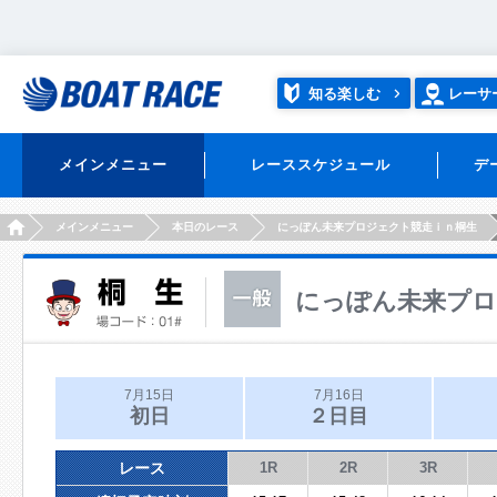
知る楽しむ
レーサ
メインメニュー
レーススケジュール
デ
HOME
メインメニュー
本日のレース
にっぽん未来プロジェクト競走ｉｎ桐生
にっぽん未来プロ
7月15日
7月16日
初日
２日目
レース
1R
2R
3R