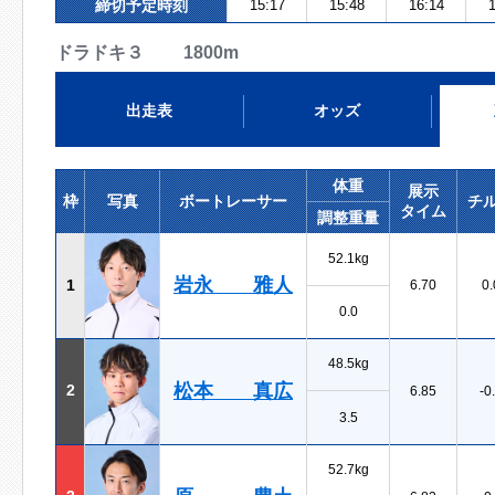
締切予定時刻
15:17
15:48
16:14
1
ドラドキ３ 1800m
出走表
オッズ
体重
展示
枠
写真
ボートレーサー
チ
タイム
調整重量
52.1kg
岩永 雅人
1
6.70
0.
0.0
48.5kg
松本 真広
2
6.85
-0
3.5
52.7kg