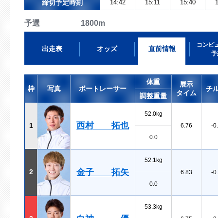
締切予定時刻
14:42
15:11
15:40
予選 1800m
コンピ
出走表
オッズ
直前情報
予
体重
展示
枠
写真
ボートレーサー
チ
タイム
調整重量
52.0kg
西村 拓也
1
6.76
-0
0.0
52.1kg
金子 拓矢
2
6.83
-0
0.0
53.3kg