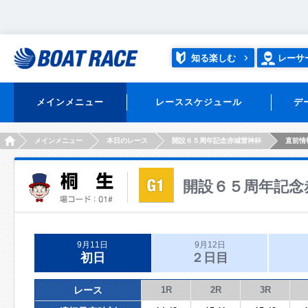
知る楽しむ
レーサ
メインメニュー
レーススケジュール
デ
HOME
メインメニュー
本日のレース
開設６５周年記念赤城雷神杯
直前情
開設６５周年記念
9月11日
9月12日
初日
２日目
レース
1R
2R
3R