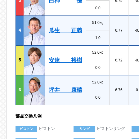
白神 優
3
6.75
-0
0.0
51.0kg
瓜生 正義
4
6.77
-0
1.0
52.0kg
安達 裕樹
5
6.72
-0
0.0
52.0kg
坪井 康晴
6
6.76
-0
0.0
部品交換凡例
ピストン
ピストンリング
ピストン
リング