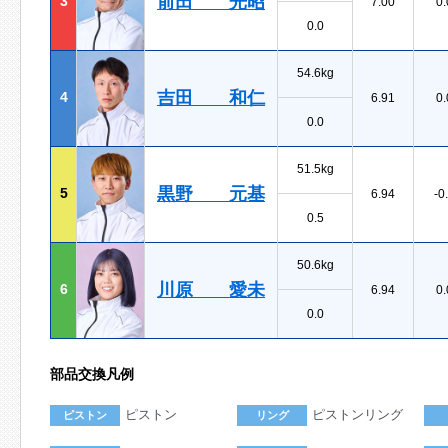
前田 光昭
3
7.00
0.
0.0
54.6kg
吉田 和仁
4
6.91
0.
0.0
51.5kg
黒野 元基
5
6.94
-0
0.5
50.6kg
川原 愛未
6
6.94
0.
0.0
部品交換凡例
ピストン
ピストンリング
ピストン
リング