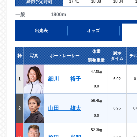
締切予定時刻
17:41
18:08
18:34
1
一般 1800m
出走表
オッズ
体重
展示
枠
写真
ボートレーサー
チ
タイム
調整重量
47.0kg
細川 裕子
1
6.92
-0
0.0
56.4kg
山田 雄太
2
6.95
0.
0.0
52.3kg