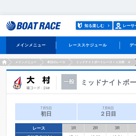
知る楽しむ
レーサ
メインメニュー
レーススケジュール
デ
HOME
メインメニュー
本日のレース
ミッドナイトボートレースｉｎ大村 ４
ミッドナイトボー
7月5日
7月6日
初日
２日目
レース
1R
2R
3R