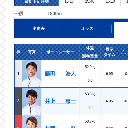
締切予定時刻
15:17
15:46
16:10
1
一般 1800m
出走表
オッズ
体重
展示
枠
写真
ボートレーサー
チ
タイム
調整重量
52.0kg
藤田 浩人
1
6.95
-0
0.0
53.3kg
井上 恵一
2
6.95
-0
0.0
53.7kg