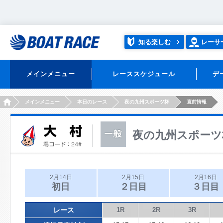
知る楽しむ
レーサ
メインメニュー
レーススケジュール
デ
HOME
メインメニュー
本日のレース
夜の九州スポーツ杯
直前情報
夜の九州スポーツ
2月14日
2月15日
2月16日
初日
２日目
３日目
レース
1R
2R
3R