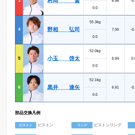
村岡 賢
3
6.96
-0
0.0
55.3kg
野相 弘司
4
7.00
-0
0.0
52.0kg
小玉 啓太
5
6.94
0.
0.0
52.1kg
黒井 達矢
6
6.91
-0
0.0
部品交換凡例
ピストン
ピストンリング
ピストン
リング