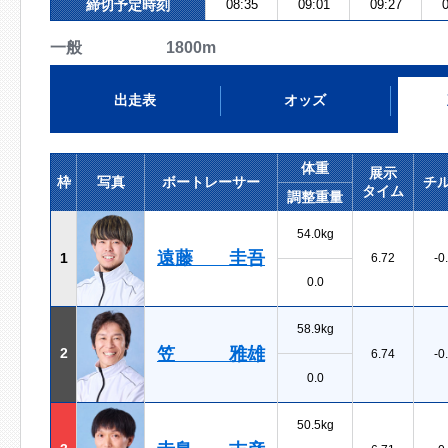
締切予定時刻
08:35
09:01
09:27
0
一般 1800m
出走表
オッズ
体重
展示
枠
写真
ボートレーサー
チ
タイム
調整重量
54.0kg
遠藤 圭吾
1
6.72
-0
0.0
58.9kg
笠 雅雄
2
6.74
-0
0.0
50.5kg