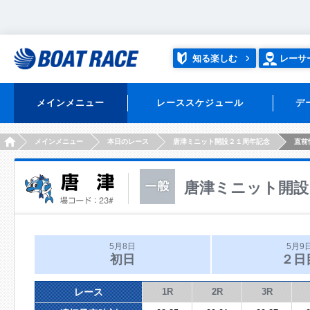
知る楽しむ
レーサ
メインメニュー
レーススケジュール
デ
HOME
メインメニュー
本日のレース
唐津ミニット開設２１周年記念
直前
唐津ミニット開設
5月8日
5月9
初日
２日
レース
1R
2R
3R