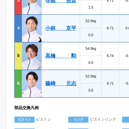
寺島 吉彦
3
6.71
-0
1.5
52.0kg
小林 京平
4
6.71
0.
0.0
54.9kg
高橋 勲
5
6.74
-0
0.0
52.0kg
篠崎 元志
6
6.71
-0
0.0
部品交換凡例
ピストン
ピストンリング
ピストン
リング