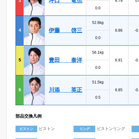
坪口 竜也
3
6.79
0.
0.0
52.8kg
伊藤 啓三
4
6.86
-0
0.0
56.1kg
豊田 泰洋
5
6.91
-0
0.0
51.5kg
川添 英正
6
6.85
-0
0.5
部品交換凡例
ピストン
ピストンリング
ピストン
リング