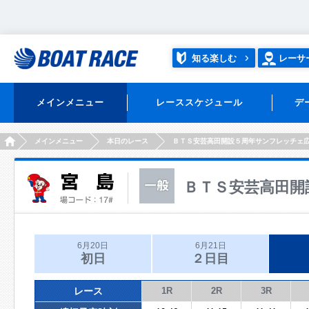
知る楽しむ
レーサ
メインメニュー
レーススケジュール
デ
HOME
メインメニュー
本日のレース
ＢＴＳ安芸高田開設５周年サンフレッチェ
ＢＴＳ安芸高田開
6月20日
6月21日
初日
２日目
レース
1R
2R
3R