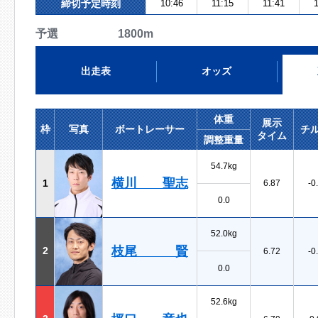
締切予定時刻
10:46
11:15
11:41
1
予選 1800m
出走表
オッズ
体重
展示
枠
写真
ボートレーサー
チ
タイム
調整重量
54.7kg
横川 聖志
1
6.87
-0
0.0
52.0kg
枝尾 賢
2
6.72
-0
0.0
52.6kg