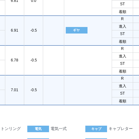
6.81
0.0
ST
着順
R
進入
6.91
-0.5
ギヤ
ST
着順
R
進入
6.78
-0.5
ST
着順
R
進入
7.01
-0.5
ST
着順
ストンリング
電気一式
キャブレター
電気
キャブ