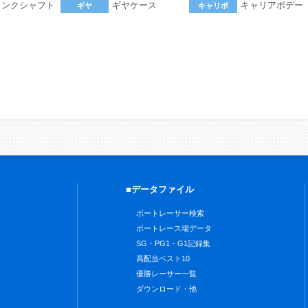
ランクシャフト
ギヤケース
キャリアボデー
ギヤ
キャリボ
。
■データファイル
ボートレーサー検索
ボートレース場データ
SG・PG1・G1記録集
高配当ベスト10
優勝レーサー一覧
ダウンロード・他