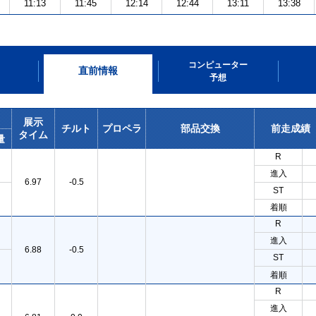
11:13
11:45
12:14
12:44
13:11
13:38
コンピューター
直前情報
予想
展示
チルト
プロペラ
部品交換
前走成績
タイム
量
R
進入
6.97
-0.5
ST
着順
R
進入
6.88
-0.5
ST
着順
R
進入