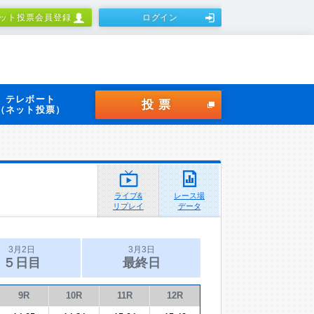
ット投票会員登録
ログイン
テレボート
投票
（ネット投票）
ライブ&
レース場
リプレイ
データ
3月2日
3月3日
５日目
最終日
9R
10R
11R
12R