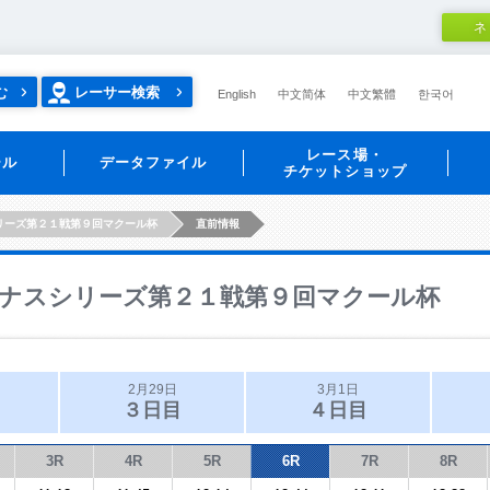
ネ
む
レーサー検索
English
中文简体
中文繁體
한국어
レース場・
ール
データファイル
チケットショップ
リーズ第２１戦第９回マクール杯
直前情報
ナスシリーズ第２１戦第９回マクール杯
2月29日
3月1日
３日目
４日目
3R
4R
5R
6R
7R
8R