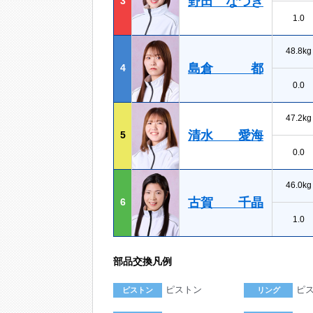
野田 なづき
3
1.0
48.8kg
島倉 都
4
0.0
47.2kg
清水 愛海
5
0.0
46.0kg
古賀 千晶
6
1.0
部品交換凡例
ピストン
ピ
ピストン
リング