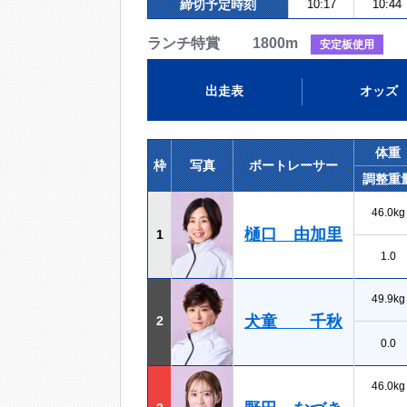
締切予定時刻
10:17
10:44
ランチ特賞 1800m
安定板使用
出走表
オッズ
体重
枠
写真
ボートレーサー
調整重
46.0kg
樋口 由加里
1
1.0
49.9kg
犬童 千秋
2
0.0
46.0kg