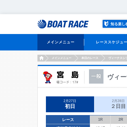
知る楽し
メインメニュー
レーススケジュ
HOME
メインメニュー
本日のレース
ヴィーナスシ
ヴィー
2月27日
2月28日
初日
２日目
レース
1R
2R