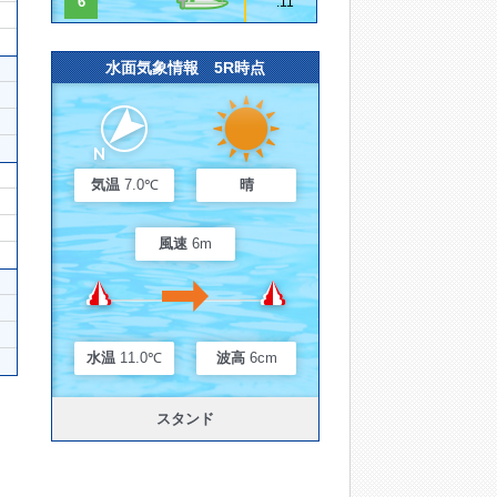
6
.11
水面気象情報 5R時点
気温
7.0℃
晴
風速
6m
水温
11.0℃
波高
6cm
スタンド