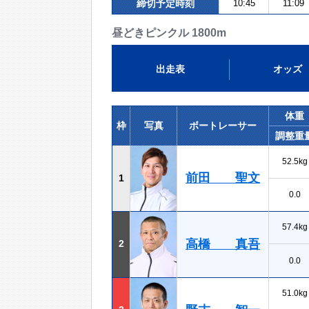
締切予定時刻
10:45
11:09
昼どきピンクル 1800m
出走表
オッズ
体重
枠
写真
ボートレーサー
調整重
52.5kg
前田 聖文
1
0.0
57.4kg
高橋 真吾
2
0.0
51.0kg