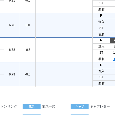
6.81
-0.5
ST
着順
R
進入
6.76
0.0
ST
着順
R
進入
6.78
-0.5
ST
.
着順
R
進入
6.79
-0.5
ST
着順
ストンリング
電気一式
キャブレター
電気
キャブ