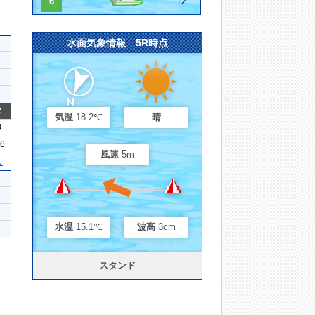
6
.12
水面気象情報 5R時点
2
気温
18.2℃
晴
3
16
風速
5m
１
水温
15.1℃
波高
3cm
スタンド