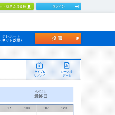
ット投票会員登録
ログイン
テレボート
投票
（ネット投票）
ライブ&
レース場
リプレイ
データ
4月11日
最終日
9R
10R
11R
12R