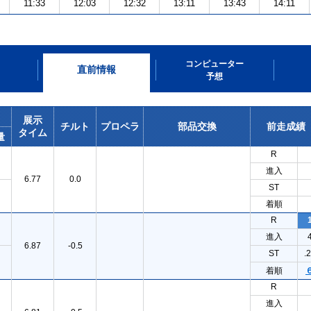
11:33
12:03
12:32
13:11
13:43
14:11
コンピューター
直前情報
予想
展示
チルト
プロペラ
部品交換
前走成績
タイム
量
R
進入
6.77
0.0
ST
着順
R
進入
6.87
-0.5
ST
.
着順
R
進入