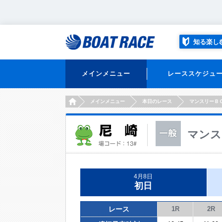
知る楽し
メインメニュー
レーススケジュ
HOME
メインメニュー
本日のレース
マンスリーＢ
マンス
4月8日
初日
レース
1R
2R