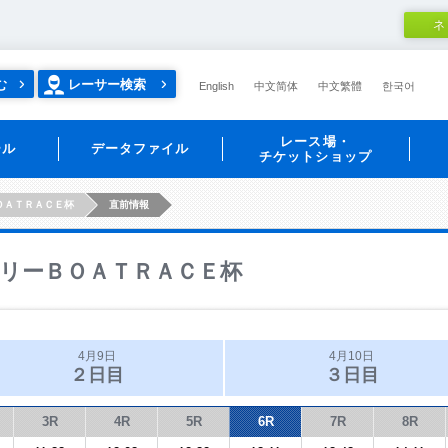
ネ
む
レーサー検索
English
中文简体
中文繁體
한국어
レース場・
ール
データファイル
チケットショップ
ＯＡＴＲＡＣＥ杯
直前情報
リーＢＯＡＴＲＡＣＥ杯
4月9日
4月10日
２日目
３日目
3R
4R
5R
6R
7R
8R