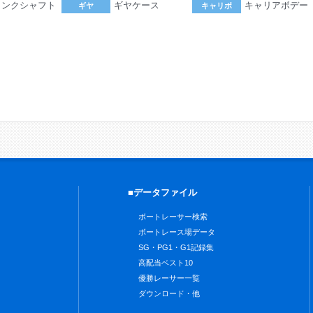
ランクシャフト
ギヤケース
キャリアボデー
ギヤ
キャリボ
。
■データファイル
ボートレーサー検索
ボートレース場データ
SG・PG1・G1記録集
高配当ベスト10
優勝レーサー一覧
ダウンロード・他