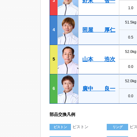
野末 智一
3
1.0
51.5kg
照屋 厚仁
4
0.5
52.0kg
山本 浩次
5
0.0
52.0kg
廣中 良一
6
0.0
部品交換凡例
ピストン
ピ
ピストン
リング