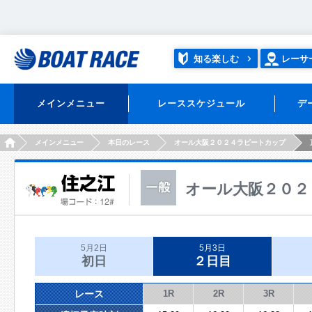
知る楽しむ
レーサ
メインメニュー
レーススケジュール
デ
HOME
メインメニュー
本日のレース
オール大阪２０２４ラピートカップ
オール大阪２０２
5月2日
5月3日
初日
２日目
レース
1R
2R
3R