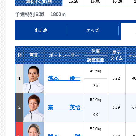
締切予定時刻
15:29
16:00
16:28
1
予選特別Ｂ戦 1800m
出走表
オッズ
体重
展示
枠
写真
ボートレーサー
チ
タイム
調整重量
49.5kg
濱本 優一
1
6.92
-0
2.5
52.0kg
秦 英悟
2
6.89
0.
0.0
52.0kg