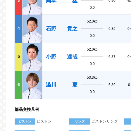
岡本 猛
3
6.90
-0
0.0
52.0kg
石野 貴之
4
6.85
0.
0.0
52.0kg
小野 達哉
5
6.87
0.
0.0
53.3kg
澁川 夏
6
6.89
-0
0.0
部品交換凡例
ピストン
ピストンリング
ピストン
リング