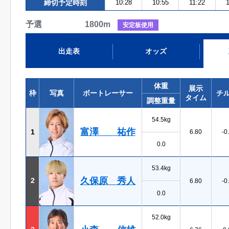
締切予定時刻
10:28
10:55
11:22
予選 1800m
安定板使用
出走表
オッズ
体重
展示
枠
写真
ボートレーサー
チ
タイム
調整重量
54.5kg
富澤 祐作
1
6.80
-0
0.0
53.4kg
久保原 秀人
2
6.80
-0
0.0
52.0kg