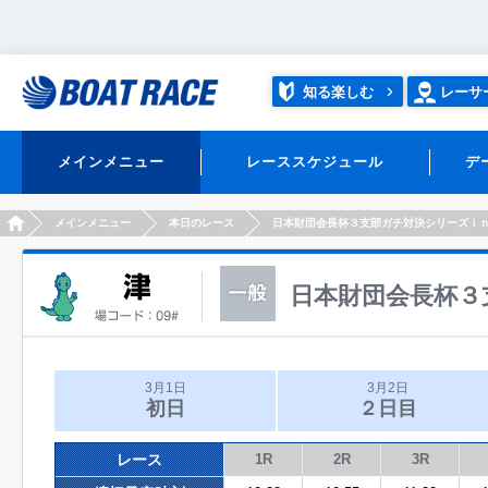
知る楽しむ
レーサ
メインメニュー
レーススケジュール
デ
HOME
メインメニュー
本日のレース
日本財団会長杯３支部ガチ対決シリーズｉ
日本財団会長杯３
3月1日
3月2日
初日
２日目
レース
1R
2R
3R