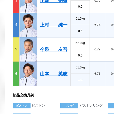
小森 信雄
3
6.76
0.
0.0
51.5kg
上村 純一
4
6.74
0.
0.5
52.0kg
今泉 友吾
5
6.72
0.
0.0
51.0kg
山本 英志
6
6.71
0.
1.0
部品交換凡例
ピストン
ピストンリング
ピストン
リング