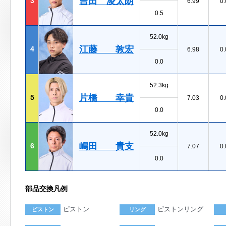
吉田 凌太朗
3
6.99
0.
0.5
52.0kg
江藤 敦宏
4
6.98
0.
0.0
52.3kg
片橋 幸貴
5
7.03
0.
0.0
52.0kg
嶋田 貴支
6
7.07
0.
0.0
部品交換凡例
ピストン
ピストンリング
ピストン
リング