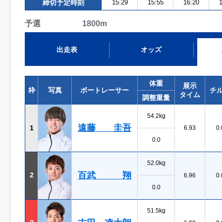
締切予定時刻
15:29
15:55
16:20
1
予選 1800m
出走表
オッズ
体重
展示
枠
写真
ボートレーサー
チ
タイム
調整重量
54.2kg
遠藤 圭吾
1
6.93
0.
0.0
52.0kg
百武 翔
2
6.96
0.
0.0
51.5kg