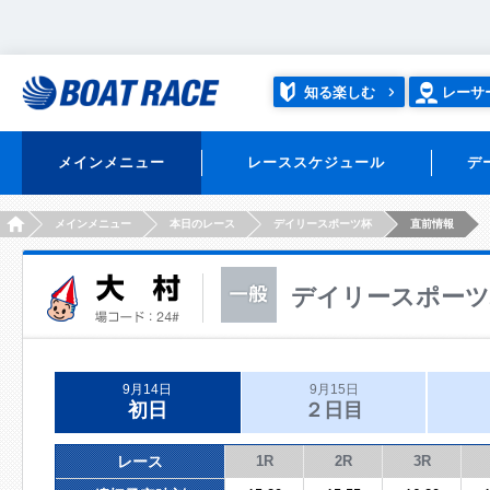
知る楽しむ
レーサ
メインメニュー
レーススケジュール
デ
HOME
メインメニュー
本日のレース
デイリースポーツ杯
直前情報
デイリースポーツ
9月14日
9月15日
初日
２日目
レース
1R
2R
3R