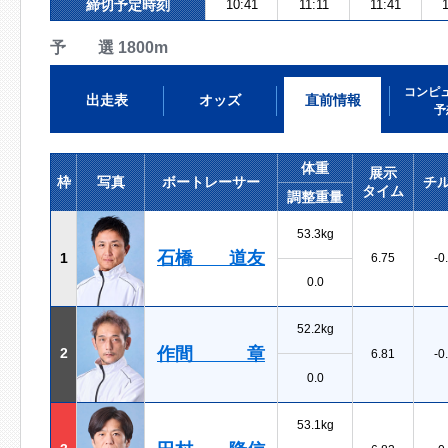
締切予定時刻
10:41
11:11
11:41
予 選 1800m
コンピ
出走表
オッズ
直前情報
予
体重
展示
枠
写真
ボートレーサー
チ
タイム
調整重量
53.3kg
石橋 道友
1
6.75
-0
0.0
52.2kg
作間 章
2
6.81
-0
0.0
53.1kg