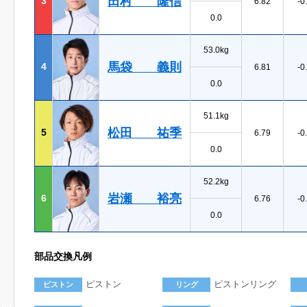
田村 隆信
3
6.82
-0
0.0
53.0kg
馬袋 義則
4
6.81
-0
0.0
51.1kg
松田 祐季
5
6.79
-0
0.0
52.2kg
岩瀬 裕亮
6
6.76
-0
0.0
部品交換凡例
ピストン
ピストンリング
ピストン
リング