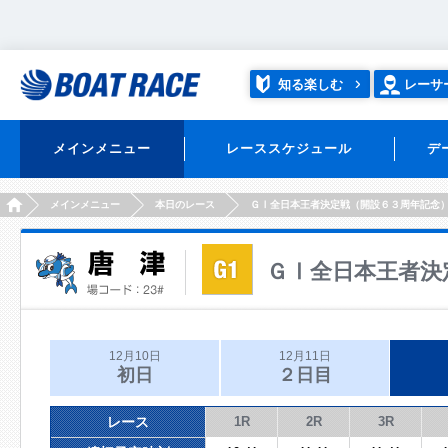
知る楽しむ
レーサ
メインメニュー
レーススケジュール
デ
HOME
メインメニュー
本日のレース
ＧⅠ全日本王者決定戦（開設６３周年記念
ＧⅠ全日本王者決
12月10日
12月11日
初日
２日目
レース
1R
2R
3R