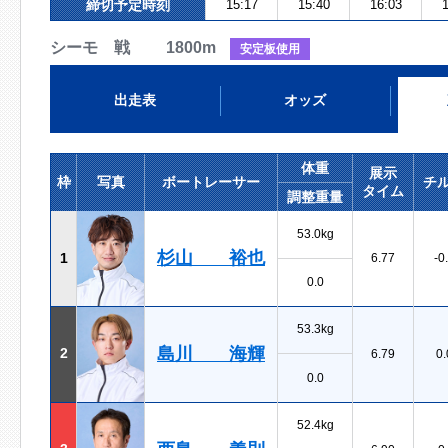
締切予定時刻
15:17
15:40
16:03
1
シーモ 戦 1800m
安定板使用
出走表
オッズ
体重
展示
枠
写真
ボートレーサー
チ
タイム
調整重量
53.0kg
杉山 裕也
1
6.77
-0
0.0
53.3kg
島川 海輝
2
6.79
0.
0.0
52.4kg