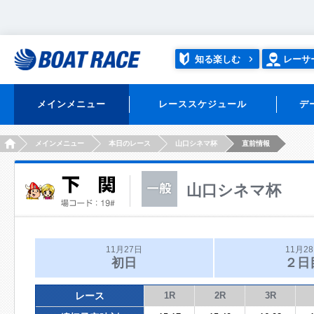
知る楽しむ
レーサ
メインメニュー
レーススケジュール
デ
HOME
メインメニュー
本日のレース
山口シネマ杯
直前情報
山口シネマ杯
11月27日
11月2
初日
２日
レース
1R
2R
3R