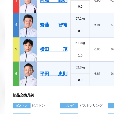
西島 義則
3
6.90
-0
0.0
57.1kg
齋藤 智裕
4
6.91
-0
0.0
51.0kg
横田 茂
5
6.86
0.
1.0
52.3kg
平田 忠則
6
6.83
0.
0.0
部品交換凡例
ピストン
ピストンリング
ピストン
リング