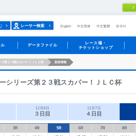
ネ
む
レーサー検索
English
中文简体
中文繁體
한국어
レース場・
ール
データファイル
チケットショップ
ーズ第２３戦スカパー！ＪＬＣ杯
直前情報
ーシリーズ第２３戦スカパー！ＪＬＣ杯
12月6日
12月7日
３日目
４日目
3R
4R
5R
6R
7R
8R