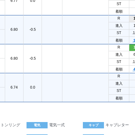
6.77
0.0
ST
着順
R
進入
6.80
-0.5
ST
.
着順
R
進入
6.80
-0.5
ST
.
着順
R
進入
6.74
0.0
ST
着順
ストンリング
電気一式
キャブレター
電気
キャブ