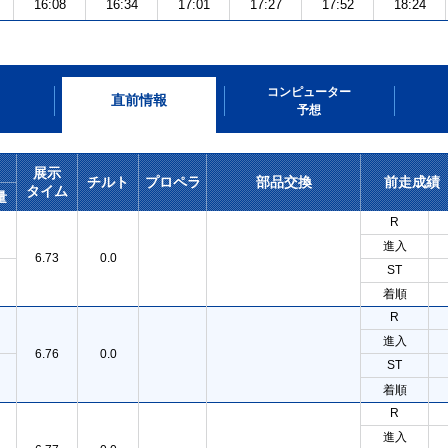
16:08
16:34
17:01
17:27
17:52
18:24
コンピューター
直前情報
予想
展示
チルト
プロペラ
部品交換
前走成績
タイム
量
R
進入
6.73
0.0
ST
着順
R
進入
6.76
0.0
ST
着順
R
進入