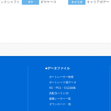
ランクシャフト
ギヤケース
キャリアボデー
ギヤ
キャリボ
。
■データファイル
ボートレーサー検索
ボートレース場データ
SG・PG1・G1記録集
高配当ベスト10
優勝レーサー一覧
ダウンロード・他