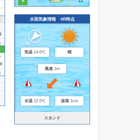
6
.13
水面気象情報 4R時点
1
1
11
１
1
気温
14.0℃
晴
6
19
風速
1m
４
水温
12.0℃
波高
1cm
スタンド