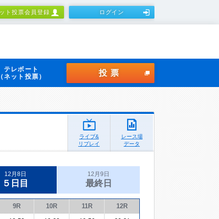
ット投票会員登録
ログイン
テレボート
投票
（ネット投票）
ライブ&
レース場
リプレイ
データ
12月8日
12月9日
５日目
最終日
9R
10R
11R
12R