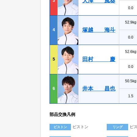
大澤 風葵
3
0.0
52.9kg
塚越 海斗
4
0.0
52.6kg
田村 慶
5
0.0
50.5kg
井本 昌也
6
1.5
部品交換凡例
ピストン
ピ
ピストン
リング