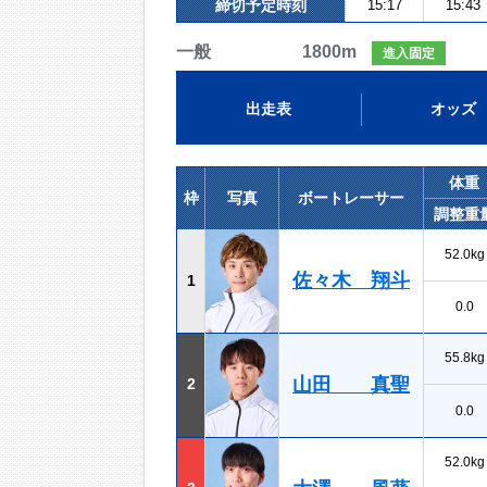
締切予定時刻
15:17
15:43
一般 1800m
進入固定
出走表
オッズ
体重
枠
写真
ボートレーサー
調整重
52.0kg
佐々木 翔斗
1
0.0
55.8kg
山田 真聖
2
0.0
52.0kg