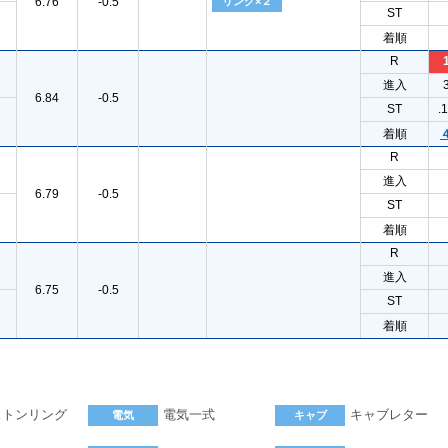
6.76
-0.5
リング×２
ST
着順
R
進入
6.84
-0.5
ST
.
着順
R
進入
6.79
-0.5
ST
着順
R
進入
6.75
-0.5
ST
着順
ストンリング
電気一式
キャブレター
電気
キャブ