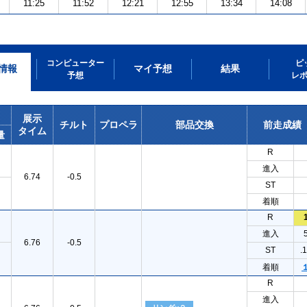
11:25
11:52
12:21
12:55
13:34
14:08
コンピューター
ピ
情報
マイ予想
結果
予想
レ
展示
チルト
プロペラ
部品交換
前走成績
タイム
量
R
進入
6.74
-0.5
ST
着順
R
進入
6.76
-0.5
ST
.
着順
R
進入