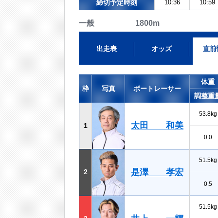
締切予定時刻
10:36
10:59
一般 1800m
出走表
オッズ
直前
体重
枠
写真
ボートレーサー
調整重
53.8kg
太田 和美
1
0.0
51.5kg
是澤 孝宏
2
0.5
51.5kg