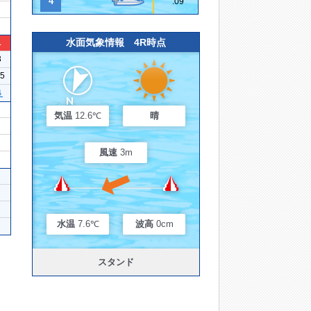
4
.09
水面気象情報 4R時点
1
3
15
４
気温
12.6℃
晴
風速
3m
水温
7.6℃
波高
0cm
スタンド