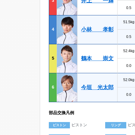
井上 一輝
3
0.5
51.5kg
小林 孝彰
4
0.5
52.4kg
鶴本 崇文
5
0.0
52.0kg
今垣 光太郎
6
0.0
部品交換凡例
ピストン
ピ
ピストン
リング