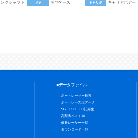
ランクシャフト
ギヤケース
キャリアボデー
ギヤ
キャリボ
。
■データファイル
ボートレーサー検索
ボートレース場データ
SG・PG1・G1記録集
高配当ベスト10
優勝レーサー一覧
ダウンロード・他