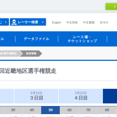
ネ
む
レーサー検索
English
中文简体
中文繁體
한국어
レース場・
ール
データファイル
チケットショップ
地区選手権競走
直前情報
回近畿地区選手権競走
2月11日
2月12日
３日目
４日目
3R
4R
5R
6R
7R
8R