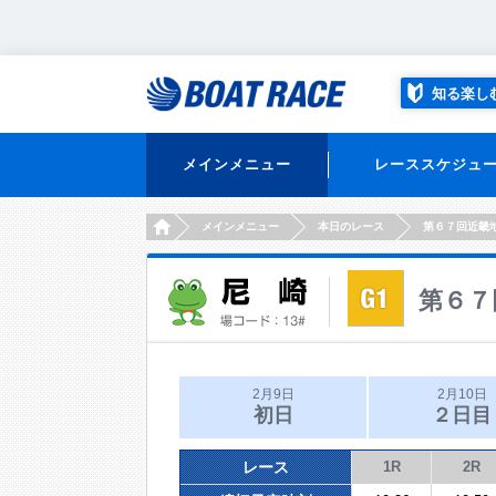
知る楽し
メインメニュー
レーススケジュ
HOME
メインメニュー
本日のレース
第６７回近畿
第６７
2月9日
2月10日
初日
２日目
レース
1R
2R