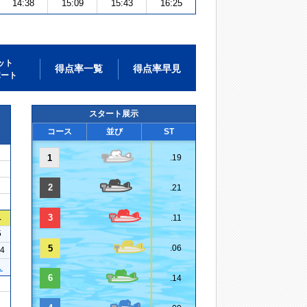
14:38
15:09
15:43
16:25
ット
得点率一覧
得点率早見
ポート
スタート展示
コース
並び
ST
1
.19
2
.21
1
3
.11
5
5
.06
14
１
6
.14