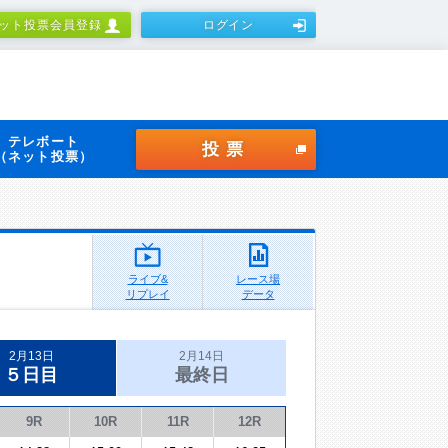
ット投票会員登録
ログイン
テレボート
投票
（ネット投票）
ライブ&
レース場
リプレイ
データ
2月13日
2月14日
５日目
最終日
9R
10R
11R
12R