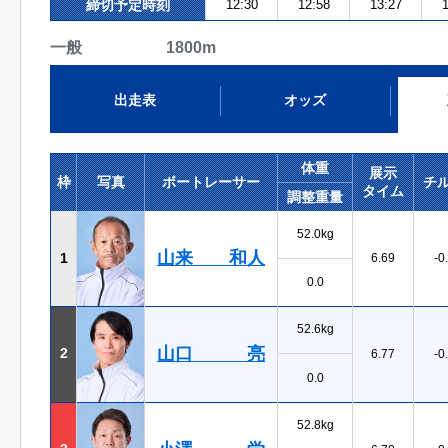
締切予定時刻
12:30
12:58
13:27
1
一般 1800m
出走表
オッズ
体重
展示
枠
写真
ボートレーサー
チ
タイム
調整重量
52.0kg
山来 和人
1
6.69
-0
0.0
52.6kg
山口 亮
2
6.77
-0
0.0
52.8kg