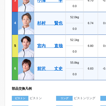
小澤 学
3
6.70
-0
0.0
52.0kg
杉村 賢也
4
6.74
0.
0.0
52.1kg
宮内 直哉
5
6.80
0.
0.0
55.8kg
前沢 丈史
6
6.83
-0
0.0
部品交換凡例
ピストン
ピストンリング
ピストン
リング