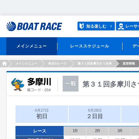
知る楽しむ
レーサ
メインメニュー
レーススケジュール
デ
HOME
メインメニュー
本日のレース
第３１回多摩川さつき杯
直前情報
第３１回多摩川さ
4月27日
4月28日
初日
２日目
レース
1R
2R
3R