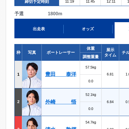
締切予定時刻
11:19
11:45
12:11
1
予選 1800m
出走表
オッズ
体重
展示
枠
写真
ボートレーサー
チ
タイム
調整重量
57.5kg
豊田 泰洋
1
6.81
1.
0.0
52.1kg
外崎 悟
2
6.84
0.
0.0
54.7kg