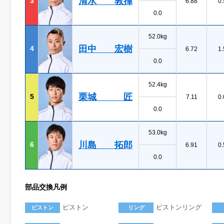
清水 敦揮
3
6.88
0.
0.0
52.0kg
田中 宏樹
4
6.72
1.
0.0
52.4kg
栗城 匠
5
7.11
0.
0.0
53.0kg
川島 拓郎
6
6.91
0.
0.0
部品交換凡例
ピストン
ピストンリング
ピストン
リング