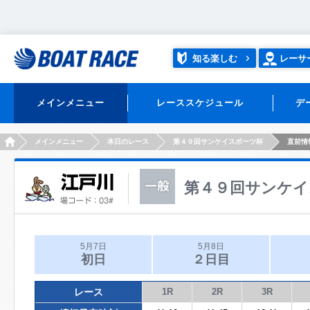
知る楽しむ
レーサ
メインメニュー
レーススケジュール
デ
HOME
メインメニュー
本日のレース
第４９回サンケイスポーツ杯
直前情
第４９回サンケイ
5月7日
5月8日
初日
２日目
レース
1R
2R
3R