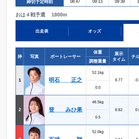
締切予定時刻
08:47
09:13
09:39
1
おは４戦予選 1800m
出走表
オッズ
体重
展示
枠
写真
ボートレーサー
チ
タイム
調整重量
52.1kg
明石 正之
1
6.77
-0
0.0
46.5kg
登 みひ果
2
6.82
0.
0.5
52.0kg