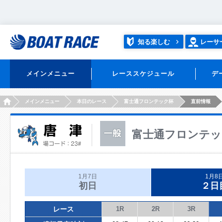
知る楽しむ
レーサ
メインメニュー
レーススケジュール
デ
HOME
メインメニュー
本日のレース
富士通フロンテック杯
直前情報
富士通フロンテッ
1月7日
1月8
初日
２日
レース
1R
2R
3R