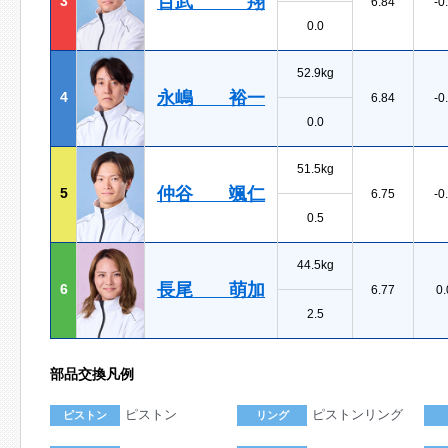
百武 翔
3
6.84
-0
0.0
52.9kg
永嶋 裕一
4
6.84
-0
0.0
51.5kg
仲谷 颯仁
5
6.75
-0
0.5
44.5kg
長尾 萌加
6
6.77
0.
2.5
部品交換凡例
ピストン
ピストンリング
ピストン
リング