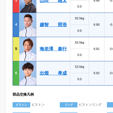
山田 雄太
3
6.86
-0
0.0
55.5kg
越智 照浩
4
6.90
-0
0.0
55.5kg
海老澤 泰行
5
6.91
0.
0.0
53.5kg
出畑 孝成
6
6.92
0.
0.0
部品交換凡例
ピストン
ピストンリング
ピストン
リング