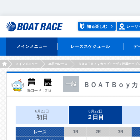
知る楽しむ
レーサ
メインメニュー
レーススケジュール
デ
HOME
メインメニュー
本日のレース
ＢＯＡＴＢｏｙカップモーヴィ芦屋オープ
ＢＯＡＴＢｏｙカ
6月21日
6月22日
初日
２日目
レース
1R
2R
3R