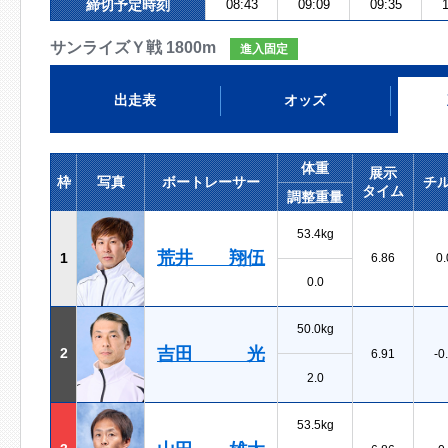
締切予定時刻
08:43
09:09
09:35
1
サンライズＹ戦 1800m
進入固定
出走表
オッズ
体重
展示
枠
写真
ボートレーサー
チ
タイム
調整重量
53.4kg
荒井 翔伍
1
6.86
0.
0.0
50.0kg
吉田 光
2
6.91
-0
2.0
53.5kg