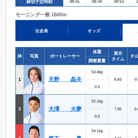
締切予定時刻
08:55
09:24
09:53
1
モーニング一般 1800m
出走表
オッズ
体重
展示
枠
写真
ボートレーサー
チ
タイム
調整重量
54.4kg
天野 晶夫
1
6.93
-0
0.0
52.2kg
大澤 大夢
2
7.00
0.
0.0
54.1kg