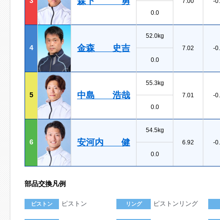
森下 勇
3
7.00
-0
0.0
52.0kg
金森 史吉
4
7.02
-0
0.0
55.3kg
中島 浩哉
5
7.01
-0
0.0
54.5kg
安河内 健
6
6.92
-0
0.0
部品交換凡例
ピストン
ピストンリング
ピストン
リング