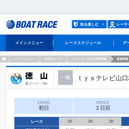
知る楽しむ
レーサ
メインメニュー
レーススケジュール
デ
HOME
メインメニュー
本日のレース
ｔｙｓテレビ山口杯争奪戦
直前情報
ｔｙｓテレビ山口
5月20日
5月21日
初日
２日目
レース
1R
2R
3R