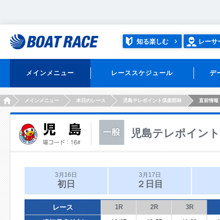
知る楽しむ
レーサ
メインメニュー
レーススケジュール
デ
HOME
メインメニュー
本日のレース
児島テレポイント倶楽部杯
直前情報
児島テレポイント
3月16日
3月17日
初日
２日目
レース
1R
2R
3R