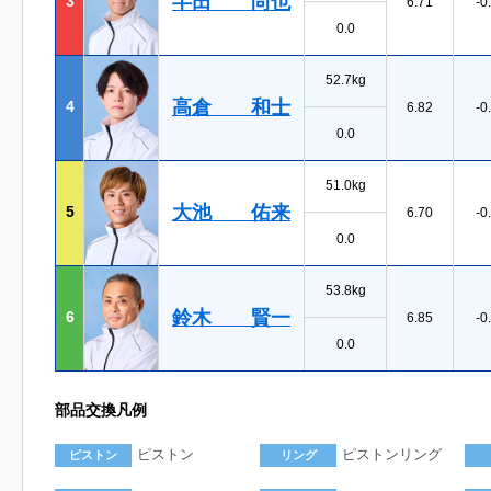
半田 尚也
3
6.71
-0
0.0
52.7kg
高倉 和士
4
6.82
-0
0.0
51.0kg
大池 佑来
5
6.70
-0
0.0
53.8kg
鈴木 賢一
6
6.85
-0
0.0
部品交換凡例
ピストン
ピストンリング
ピストン
リング