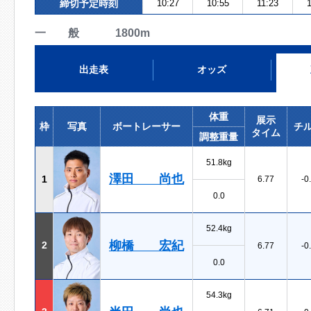
締切予定時刻
10:27
10:55
11:23
一 般 1800m
出走表
オッズ
体重
展示
枠
写真
ボートレーサー
チ
タイム
調整重量
51.8kg
澤田 尚也
1
6.77
-0
0.0
52.4kg
柳橋 宏紀
2
6.77
-0
0.0
54.3kg