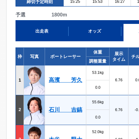
締切予定時刻
15:25
15:53
16:27
1
予選 1800m
出走表
オッズ
体重
展示
枠
写真
ボートレーサー
チ
タイム
調整重量
53.1kg
高濱 芳久
1
6.76
0.
0.0
55.6kg
石川 吉鎬
2
6.76
-0
0.0
52.0kg