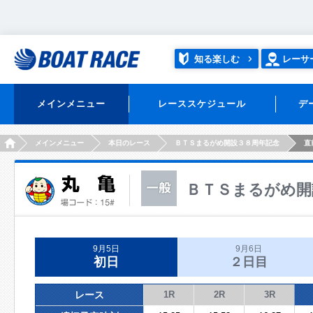
知る楽しむ
レーサ
メインメニュー
レーススケジュール
デ
HOME
メインメニュー
本日のレース
ＢＴＳまるがめ開設３８周年記念
直
ＢＴＳまるがめ開
9月5日
9月6日
初日
２日目
レース
1R
2R
3R