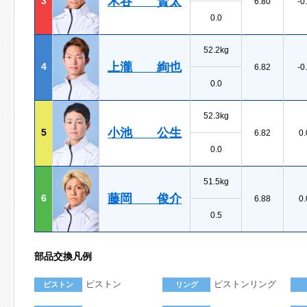
木谷 賢太
3
6.80
-0
0.0
52.2kg
上瀧 絢也
4
6.82
-0
0.0
52.3kg
小池 公生
5
6.82
0.
0.0
51.5kg
藤岡 俊介
6
6.88
0.
0.5
部品交換凡例
ピストン
ピストンリング
ピストン
リング