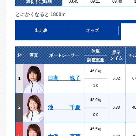
締切予定時刻
08:45
09:11
09:40
1
とにかくなると 1800m
出走表
オッズ
体重
展示
枠
写真
ボートレーサー
チ
タイム
調整重量
46.0kg
日高 逸子
1
6.82
0.
1.0
48.9kg
池 千夏
2
6.83
-0
0.0
45.5kg