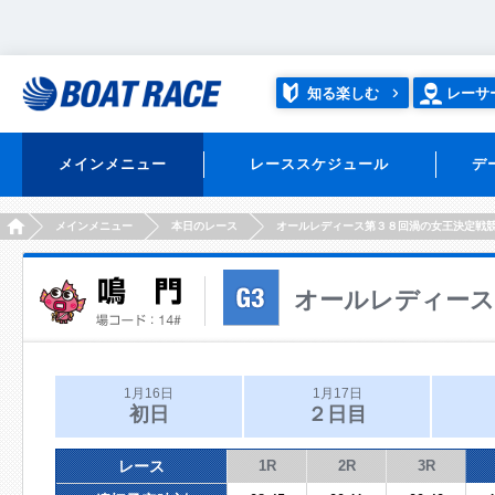
知る楽しむ
レーサ
メインメニュー
レーススケジュール
デ
HOME
メインメニュー
本日のレース
オールレディース第３８回渦の女王決定戦
オールレディース
1月16日
1月17日
初日
２日目
レース
1R
2R
3R