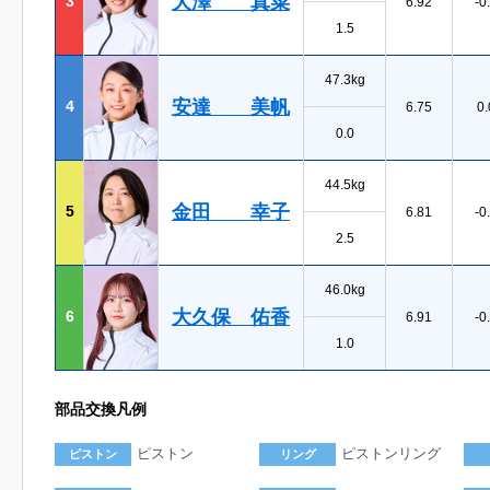
大澤 真菜
3
6.92
-0
1.5
47.3kg
安達 美帆
4
6.75
0.
0.0
44.5kg
金田 幸子
5
6.81
-0
2.5
46.0kg
大久保 佑香
6
6.91
-0
1.0
部品交換凡例
ピストン
ピストンリング
ピストン
リング