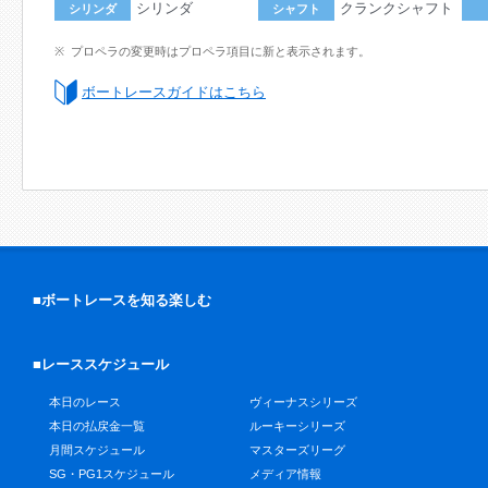
シリンダ
クランクシャフト
シリンダ
シャフト
プロペラの変更時はプロペラ項目に新と表示されます。
ボートレースガイドはこちら
■ボートレースを知る楽しむ
■レーススケジュール
本日のレース
ヴィーナスシリーズ
本日の払戻金一覧
ルーキーシリーズ
月間スケジュール
マスターズリーグ
SG・PG1スケジュール
メディア情報