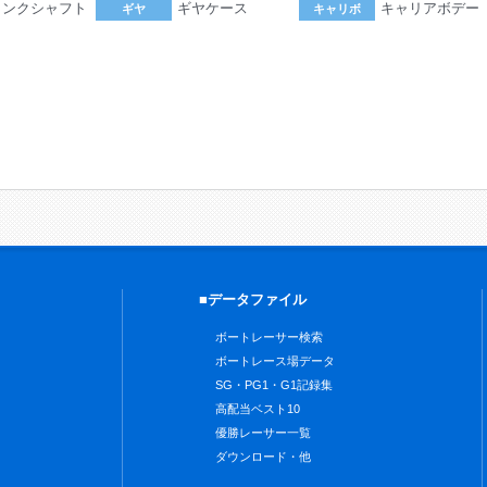
ランクシャフト
ギヤケース
キャリアボデー
ギヤ
キャリボ
。
■データファイル
ボートレーサー検索
ボートレース場データ
SG・PG1・G1記録集
高配当ベスト10
優勝レーサー一覧
ダウンロード・他