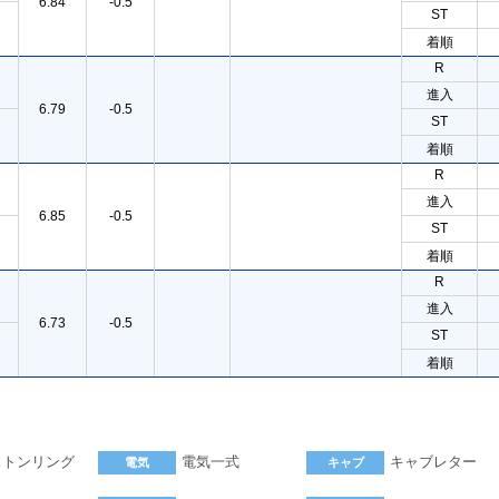
6.84
-0.5
ST
着順
R
進入
6.79
-0.5
ST
着順
R
進入
6.85
-0.5
ST
着順
R
進入
6.73
-0.5
ST
着順
ストンリング
電気一式
キャブレター
電気
キャブ