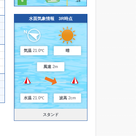
6
.18
水面気象情報 3R時点
気温
21.0℃
晴
風速
2m
水温
21.0℃
波高
2cm
スタンド