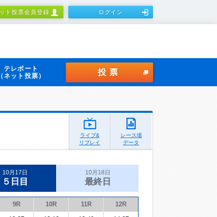
ット投票会員登録
ログイン
テレボート
投票
（ネット投票）
ライブ&
レース場
リプレイ
データ
10月17日
10月18日
５日目
最終日
9R
10R
11R
12R