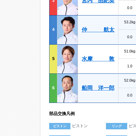
宮内 由紀英
3
0.0
53.2kg
仲 航太
4
0.0
51.0kg
水摩 敦
5
1.0
52.0kg
船岡 洋一郎
6
0.0
部品交換凡例
ピストン
ピ
ピストン
リング