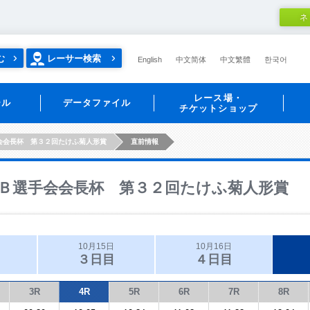
ネ
む
レーサー検索
English
中文简体
中文繁體
한국어
レース場・
ール
データファイル
チケットショップ
会会長杯 第３２回たけふ菊人形賞
直前情報
Ｂ選手会会長杯 第３２回たけふ菊人形賞
10月15日
10月16日
３日目
４日目
3R
4R
5R
6R
7R
8R