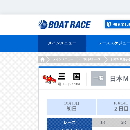
知る楽し
メインメニュー
レーススケジュ
HOME
メインメニュー
本日のレース
日本ＭＢ選手
日本Ｍ
10月13日
10月14日
初日
２日目
レース
1R
2R