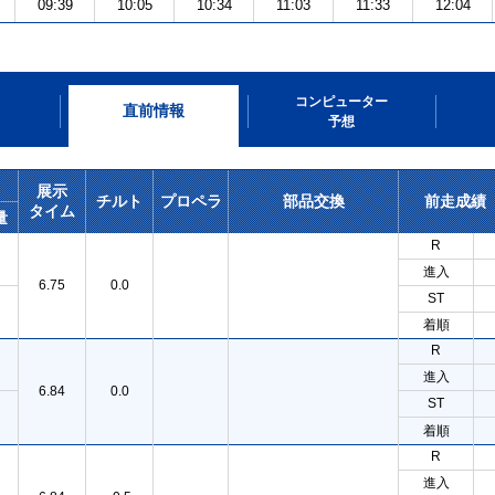
09:39
10:05
10:34
11:03
11:33
12:04
コンピューター
直前情報
予想
展示
チルト
プロペラ
部品交換
前走成績
タイム
量
R
進入
6.75
0.0
ST
着順
R
進入
6.84
0.0
ST
着順
R
進入