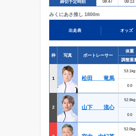
締切予定時刻
08:47
09:13
みくにあさ推し 1800m
出走表
オッズ
体重
枠
写真
ボートレーサー
調整重
53.1kg
松田 竜馬
1
0.0
52.8kg
山下 流心
2
0.0
52.0kg