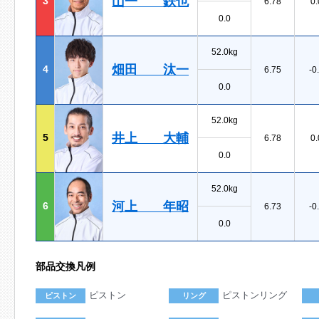
山一 鉄也
3
6.78
0.
0.0
52.0kg
畑田 汰一
4
6.75
-0
0.0
52.0kg
井上 大輔
5
6.78
0.
0.0
52.0kg
河上 年昭
6
6.73
-0
0.0
部品交換凡例
ピストン
ピストンリング
ピストン
リング