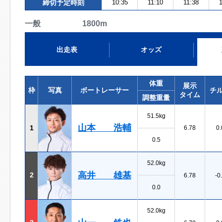
締切予定時刻
10:35
11:10
11:38
1
一般 1800m
出走表
オッズ
体重
展示
枠
写真
ボートレーサー
チ
タイム
調整重量
51.5kg
山本 浩輔
1
6.78
0.
0.5
52.0kg
高井 雄基
2
6.78
-0
0.0
52.0kg