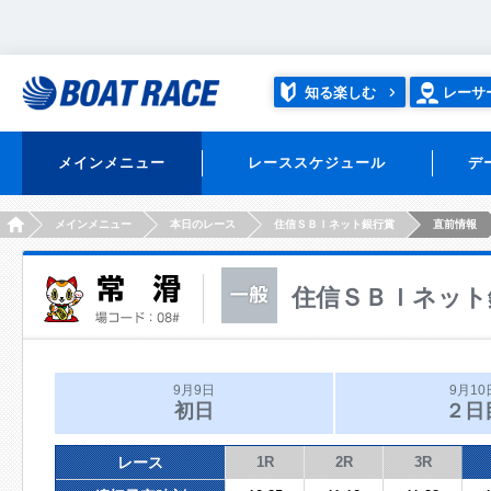
知る楽しむ
レーサ
メインメニュー
レーススケジュール
デ
HOME
メインメニュー
本日のレース
住信ＳＢＩネット銀行賞
直前情報
住信ＳＢＩネット
9月9日
9月10
初日
２日
レース
1R
2R
3R