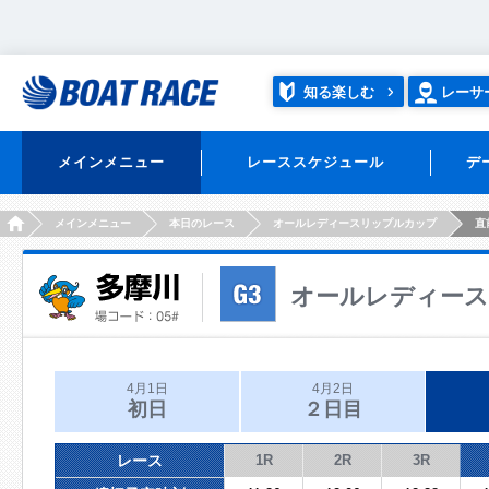
知る楽しむ
レーサ
メインメニュー
レーススケジュール
デ
HOME
メインメニュー
本日のレース
オールレディースリップルカップ
直
オールレディー
4月1日
4月2日
初日
２日目
レース
1R
2R
3R