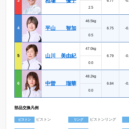
栢場 優子
3
6.77
-0
2.5
46.5kg
平山 智加
4
6.75
-0
0.5
47.0kg
山川 美由紀
5
6.79
-0
0.0
48.2kg
中曽 瑠華
6
6.84
-0
0.0
部品交換凡例
ピストン
ピストンリング
ピストン
リング