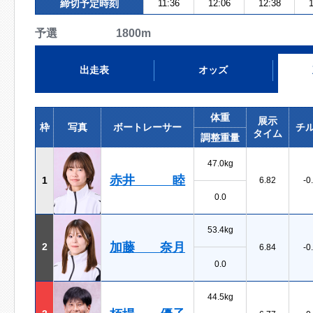
締切予定時刻
11:36
12:06
12:38
1
予選 1800m
出走表
オッズ
体重
展示
枠
写真
ボートレーサー
チ
タイム
調整重量
47.0kg
赤井 睦
1
6.82
-0
0.0
53.4kg
加藤 奈月
2
6.84
-0
0.0
44.5kg