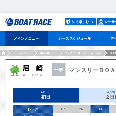
知る楽しむ
レーサ
メインメニュー
レーススケジュール
デ
HOME
メインメニュー
本日のレース
マンスリーＢＯＡＴＲＡＣＥ杯
直前
マンスリーＢＯＡ
4月8日
4月9
初日
２日
レース
1R
2R
3R