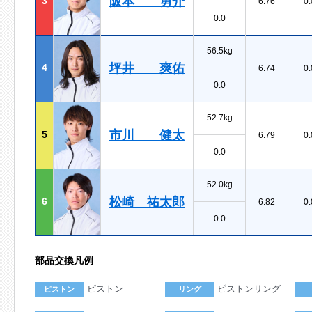
阪本 勇介
3
6.76
0.
0.0
56.5kg
坪井 爽佑
4
6.74
0.
0.0
52.7kg
市川 健太
5
6.79
0.
0.0
52.0kg
松崎 祐太郎
6
6.82
0.
0.0
部品交換凡例
ピストン
ピストンリング
ピストン
リング