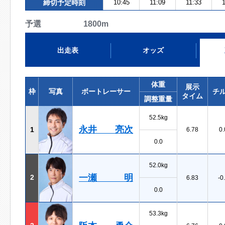
締切予定時刻
10:45
11:09
11:33
1
予選 1800m
出走表
オッズ
体重
展示
枠
写真
ボートレーサー
チ
タイム
調整重量
52.5kg
永井 亮次
1
6.78
0.
0.0
52.0kg
一瀬 明
2
6.83
-0
0.0
53.3kg