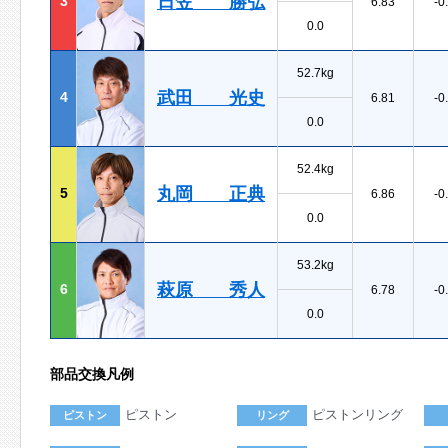
日笠 勝弘
3
6.83
-0
0.0
52.7kg
武田 光史
4
6.81
-0
0.0
52.4kg
丸岡 正典
5
6.86
-0
0.0
53.2kg
萩原 秀人
6
6.78
-0
0.0
部品交換凡例
ピストン
ピストンリング
ピストン
リング