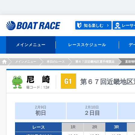
知る楽しむ
レーサ
メインメニュー
レーススケジュール
デ
HOME
メインメニュー
本日のレース
第６７回近畿地区選手権競走
直前情
第６７回近畿地区
2月9日
2月10日
初日
２日目
レース
1R
2R
3R