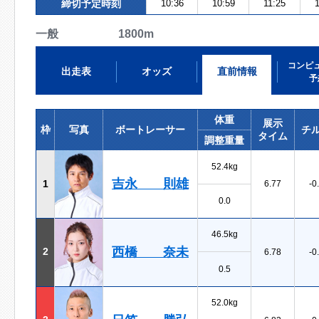
締切予定時刻
10:36
10:59
11:25
一般 1800m
コンピ
出走表
オッズ
直前情報
予
体重
展示
枠
写真
ボートレーサー
チ
タイム
調整重量
52.4kg
吉永 則雄
1
6.77
-0
0.0
46.5kg
西橋 奈未
2
6.78
-0
0.5
52.0kg