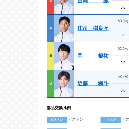
吉岡 誠
3
0.0
53.0kg
庄司 樹良々
4
0.0
52.9kg
岡 暢祐
5
0.0
52.0kg
近藤 颯斗
6
0.0
部品交換凡例
ピストン
ピ
ピストン
リング