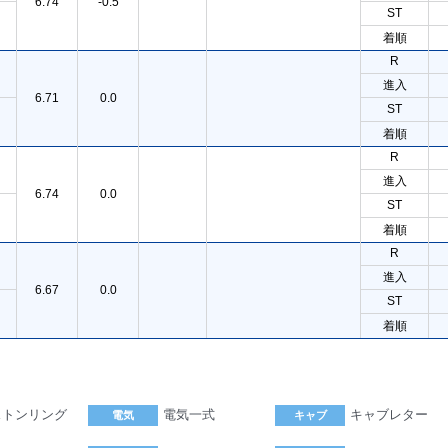
6.74
-0.5
ST
着順
R
進入
6.71
0.0
ST
着順
R
進入
6.74
0.0
ST
着順
R
進入
6.67
0.0
ST
着順
ストンリング
電気一式
キャブレター
電気
キャブ