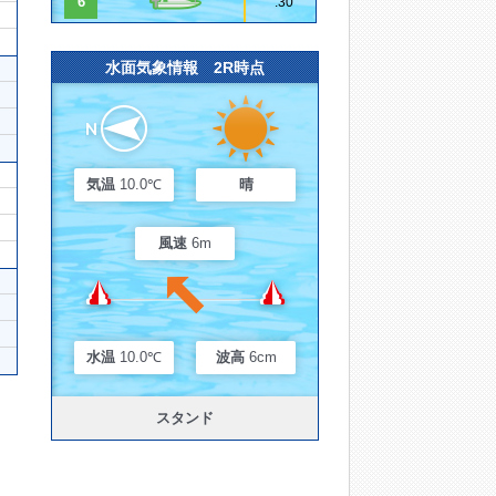
6
.30
水面気象情報 2R時点
気温
10.0℃
晴
風速
6m
水温
10.0℃
波高
6cm
スタンド