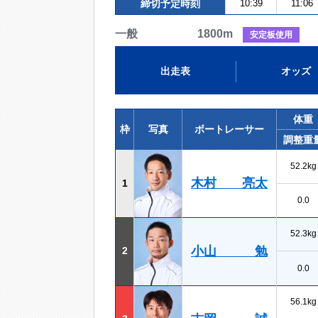
締切予定時刻
10:39
11:06
一般 1800m
安定板使用
出走表
オッズ
体重
枠
写真
ボートレーサー
調整重
52.2kg
木村 亮太
1
0.0
52.3kg
小山 勉
2
0.0
56.1kg