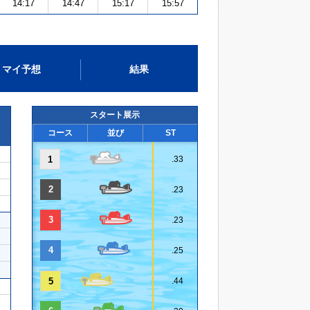
14:17
14:47
15:17
15:57
マイ予想
結果
スタート展示
コース
並び
ST
1
.33
2
.23
3
.23
4
.25
5
.44