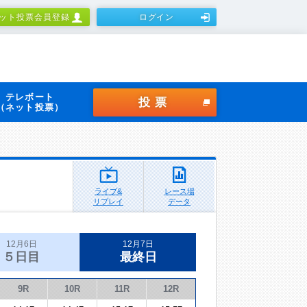
ット投票会員登録
ログイン
テレボート
投票
（ネット投票）
ライブ&
レース場
リプレイ
データ
12月6日
12月7日
５日目
最終日
9R
10R
11R
12R