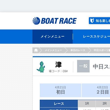
知る楽し
メインメニュー
レーススケジュ
HOME
メインメニュー
本日のレース
中日スポーツ
中日ス
4月21日
4月22日
初日
２日目
レース
1R
2R