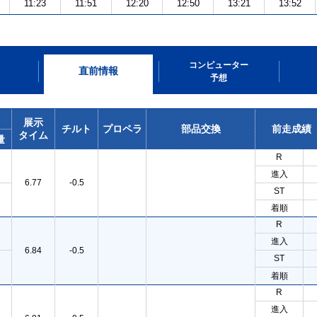
11:23
11:51
12:20
12:50
13:21
13:52
コンピューター
直前情報
予想
展示
チルト
プロペラ
部品交換
前走成績
タイム
量
R
進入
6.77
-0.5
ST
着順
R
進入
6.84
-0.5
ST
着順
R
進入