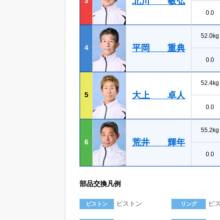
北川 敏弘
3
0.0
52.0kg
平岡 重典
4
0.0
52.4kg
大上 卓人
5
0.0
55.2kg
荒井 輝年
6
0.0
部品交換凡例
ピストン
ピ
ピストン
リング