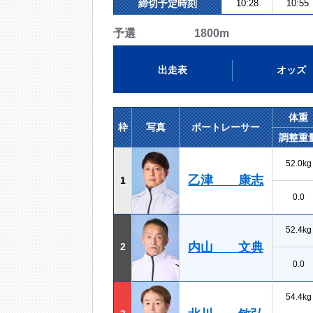
締切予定時刻
10:28
10:55
予選 1800m
出走表
オッズ
体重
枠
写真
ボートレーサー
調整重
52.0kg
乙津 康志
1
0.0
52.4kg
内山 文典
2
0.0
54.4kg