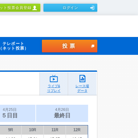
ット投票会員登録
ログイン
テレボート
投票
（ネット投票）
ライブ&
レース場
リプレイ
データ
4月25日
4月26日
５日目
最終日
9R
10R
11R
12R