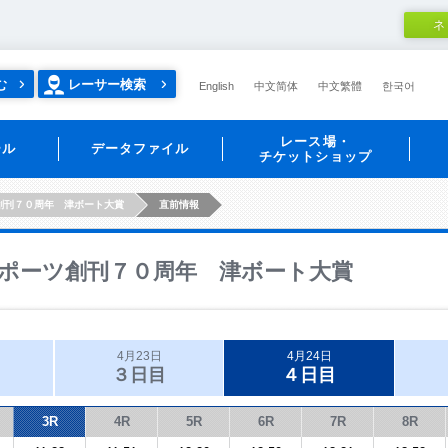
ネ
む
レーサー検索
English
中文简体
中文繁體
한국어
レース場・
ール
データファイル
チケットショップ
創刊７０周年 津ボート大賞
直前情報
ポーツ創刊７０周年 津ボート大賞
4月23日
4月24日
３日目
４日目
3R
4R
5R
6R
7R
8R