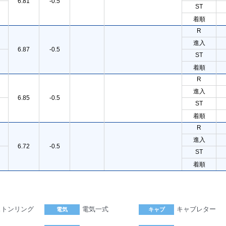
6.81
-0.5
ST
着順
R
進入
6.87
-0.5
ST
着順
R
進入
6.85
-0.5
ST
着順
R
進入
6.72
-0.5
ST
着順
ストンリング
電気一式
キャブレター
電気
キャブ