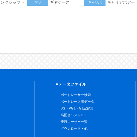
ランクシャフト
ギヤケース
キャリアボデー
ギヤ
キャリボ
。
■データファイル
ボートレーサー検索
ボートレース場データ
SG・PG1・G1記録集
高配当ベスト10
優勝レーサー一覧
ダウンロード・他