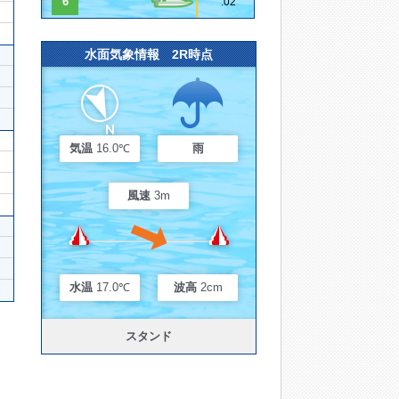
6
.02
水面気象情報 2R時点
気温
16.0℃
雨
風速
3m
水温
17.0℃
波高
2cm
スタンド