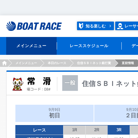
知る楽しむ
レーサ
メインメニュー
レーススケジュール
デ
HOME
メインメニュー
本日のレース
住信ＳＢＩネット銀行賞
直前情報
住信ＳＢＩネット
9月9日
9月10
初日
２日
レース
1R
2R
3R