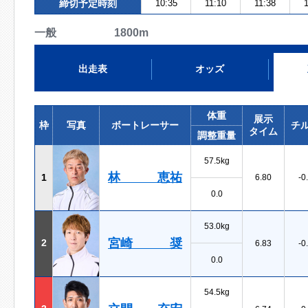
締切予定時刻
10:35
11:10
11:38
1
一般 1800m
出走表
オッズ
体重
展示
枠
写真
ボートレーサー
チ
タイム
調整重量
57.5kg
林 恵祐
1
6.80
-0
0.0
53.0kg
宮崎 奨
2
6.83
-0
0.0
54.5kg