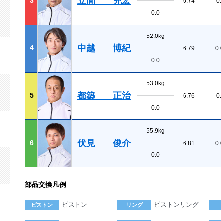
立間 充宏
3
6.74
-0
0.0
52.0kg
中越 博紀
4
6.79
0.
0.0
53.0kg
都築 正治
5
6.76
-0
0.0
55.9kg
伏見 俊介
6
6.81
0.
0.0
部品交換凡例
ピストン
ピストンリング
ピストン
リング