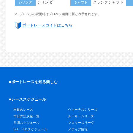
シリンダ
クランクシャフト
シリンダ
シャフト
プロペラの変更時はプロペラ項目に新と表示されます。
ボートレースガイドはこちら
■ボートレースを知る楽しむ
■レーススケジュール
本日のレース
ヴィーナスシリーズ
本日の払戻金一覧
ルーキーシリーズ
月間スケジュール
マスターズリーグ
SG・PG1スケジュール
メディア情報