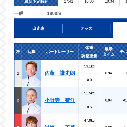
締切予定時刻
17:41
18:08
18:34
1
一般 1800m
出走表
オッズ
体重
展示
枠
写真
ボートレーサー
チ
タイム
調整重量
53.1kg
佐藤 謙史朗
1
6.94
0.
0.0
51.5kg
小野寺 智洋
2
6.94
-0
0.5
47.8kg