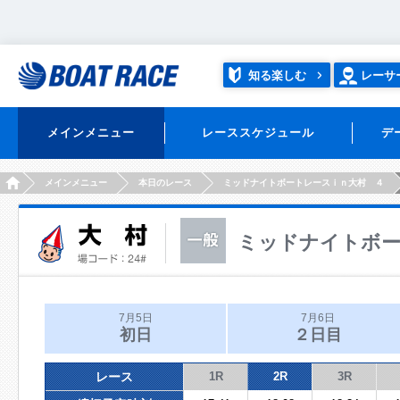
知る楽しむ
レーサ
メインメニュー
レーススケジュール
デ
HOME
メインメニュー
本日のレース
ミッドナイトボートレースｉｎ大村 ４
ミッドナイトボー
7月5日
7月6日
初日
２日目
レース
1R
2R
3R