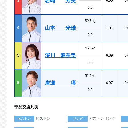
岩崎 芳美
3
6.99
0.
0.0
52.5kg
山本 光雄
4
7.01
0.
0.0
46.5kg
深川 麻奈美
5
6.89
0.
0.5
51.5kg
廣瀬 凜
6
6.97
0.
0.5
部品交換凡例
ピストン
ピストンリング
ピストン
リング