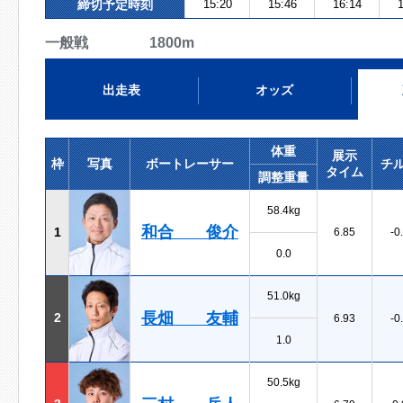
締切予定時刻
15:20
15:46
16:14
1
一般戦 1800m
出走表
オッズ
体重
展示
枠
写真
ボートレーサー
チ
タイム
調整重量
58.4kg
和合 俊介
1
6.85
-0
0.0
51.0kg
長畑 友輔
2
6.93
-0
1.0
50.5kg