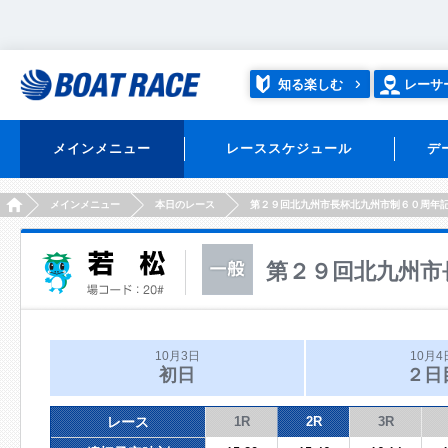
知る楽しむ
レーサ
メインメニュー
レーススケジュール
デ
HOME
メインメニュー
本日のレース
第２９回北九州市長杯北九州市制６０周年
第２９回北九州市
10月3日
10月4
初日
２日
レース
1R
2R
3R