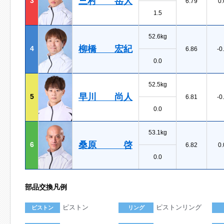
三村 岳人
3
6.79
0.
1.5
52.6kg
柳橋 宏紀
4
6.86
-0
0.0
52.5kg
早川 尚人
5
6.81
-0
0.0
53.1kg
桑原 啓
6
6.82
0.
0.0
部品交換凡例
ピストン
ピストンリング
ピストン
リング