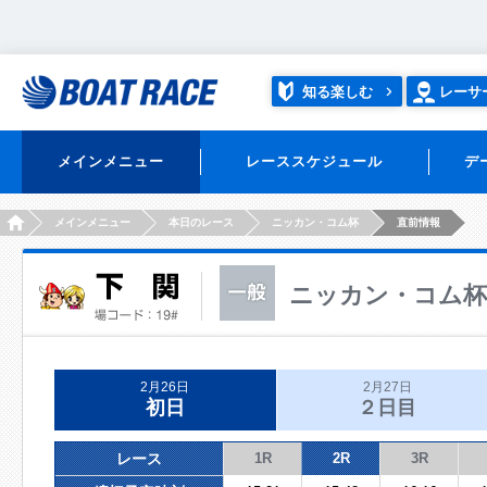
知る楽しむ
レーサ
メインメニュー
レーススケジュール
デ
HOME
メインメニュー
本日のレース
ニッカン・コム杯
直前情報
ニッカン・コム杯
2月26日
2月27日
初日
２日目
レース
1R
2R
3R