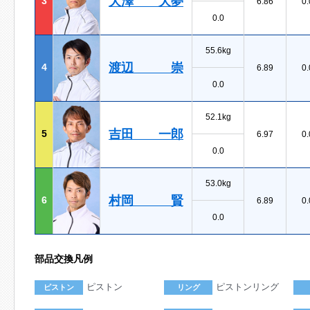
大澤 大夢
3
6.86
0.
0.0
55.6kg
渡辺 崇
4
6.89
0.
0.0
52.1kg
吉田 一郎
5
6.97
0.
0.0
53.0kg
村岡 賢
6
6.89
0.
0.0
部品交換凡例
ピストン
ピストンリング
ピストン
リング