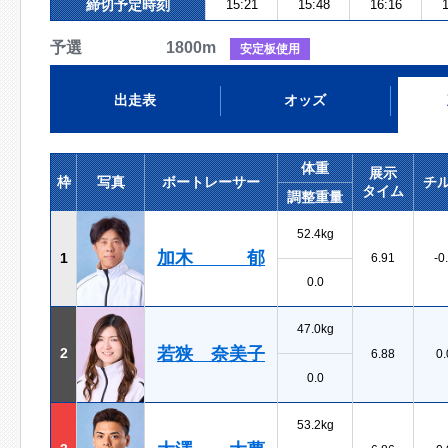
締切予定時刻
15:21
15:48
16:16
1
予選 1800m
安定板使用
出走表
オッズ
体重
展示
枠
写真
ボートレーサー
チ
タイム
調整重量
52.4kg
加木 郁
1
6.91
-0
0.0
47.0kg
若狭 奈美子
2
6.88
0.
0.0
53.2kg