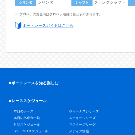
シリンダ
クランクシャフト
シリンダ
シャフト
プロペラの変更時はプロペラ項目に新と表示されます。
ボートレースガイドはこちら
■ボートレースを知る楽しむ
■レーススケジュール
本日のレース
ヴィーナスシリーズ
本日の払戻金一覧
ルーキーシリーズ
月間スケジュール
マスターズリーグ
SG・PG1スケジュール
メディア情報